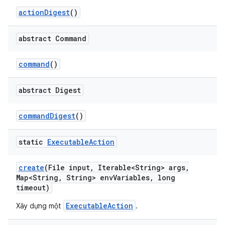
action
Digest
()
abstract Command
command
()
abstract Digest
command
Digest
()
static
Executable
Action
create
(File input
,
Iterable<String> args
,
Map<String
,
String> env
Variables
,
long
timeout)
ExecutableAction
Xây dựng một
.