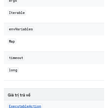
args
Iterable
env
Variables
Map
timeout
long
Giá trị trả về
Executable
Action