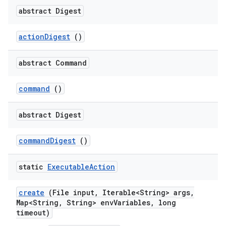
abstract Digest
action
Digest
()
abstract Command
command
()
abstract Digest
command
Digest
()
static
Executable
Action
create
(File input
,
Iterable<String> args
,
Map<String
,
String> env
Variables
,
long
timeout)