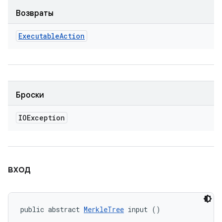
Возвраты
Executable
Action
Броски
IOException
вход
public abstract 
MerkleTree
 input ()