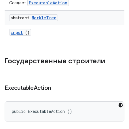
ExecutableAction
Создает
.
abstract
Merkle
Tree
input
()
Государственные строители
Executable
Action
public ExecutableAction ()