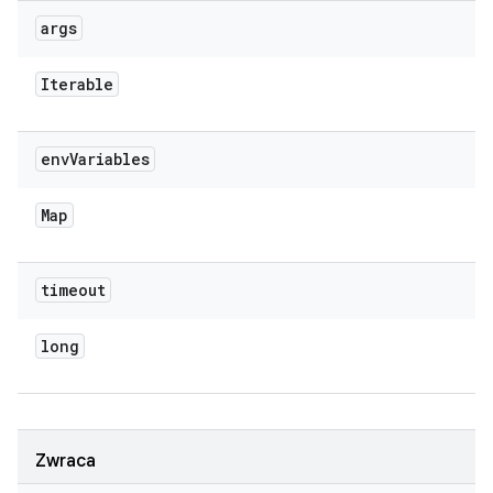
args
Iterable
env
Variables
Map
timeout
long
Zwraca