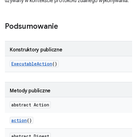
używany w kontekście protokołu zdalnego wykonywania.
Podsumowanie
Konstruktory publiczne
Executable
Action
()
Metody publiczne
abstract Action
action
()
abstract Digest