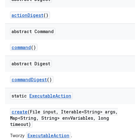
action
Digest
()
abstract Command
command
()
abstract Digest
command
Digest
()
static
Executable
Action
create
(File input
,
Iterable<String> args
,
Map<String
,
String> env
Variables
,
long
timeout)
ExecutableAction
Tworzy
.