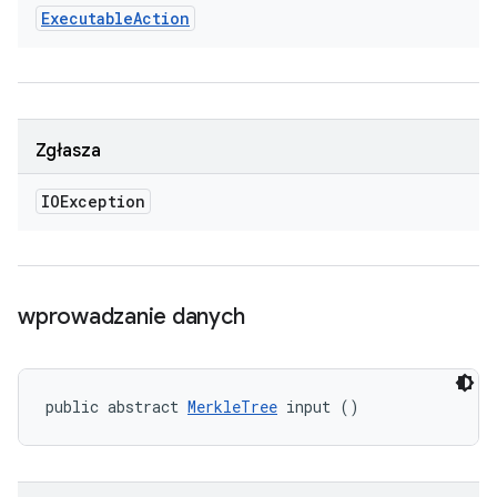
Executable
Action
Zgłasza
IOException
wprowadzanie danych
public abstract 
MerkleTree
 input ()