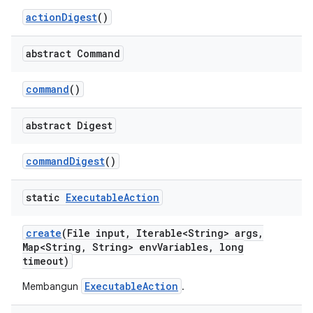
action
Digest
()
abstract Command
command
()
abstract Digest
command
Digest
()
static
Executable
Action
create
(File input
,
Iterable<String> args
,
Map<String
,
String> env
Variables
,
long
timeout)
ExecutableAction
Membangun
.