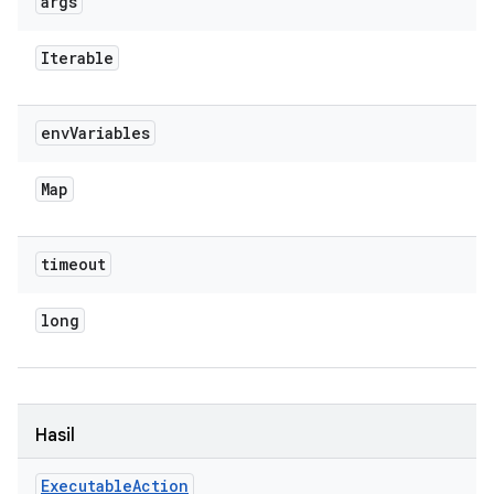
args
Iterable
env
Variables
Map
timeout
long
Hasil
Executable
Action