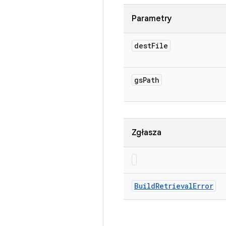
Parametry
dest
File
gs
Path
Zgłasza
Build
Retrieval
Error