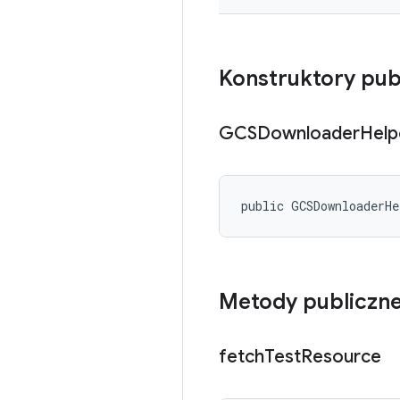
Konstruktory pub
GCSDownloader
Help
public GCSDownloaderH
Metody publiczn
fetch
Test
Resource