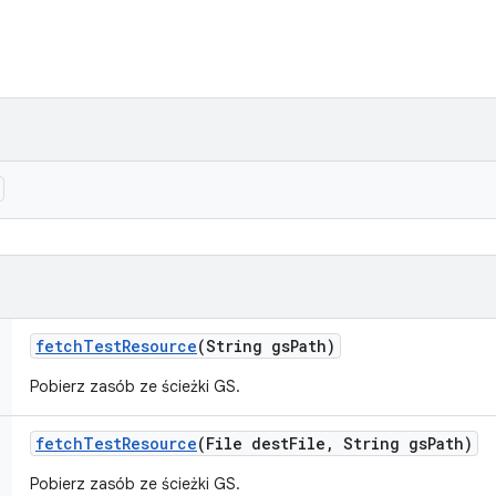
fetch
Test
Resource
(String gs
Path)
Pobierz zasób ze ścieżki GS.
fetch
Test
Resource
(File dest
File
,
String gs
Path)
Pobierz zasób ze ścieżki GS.