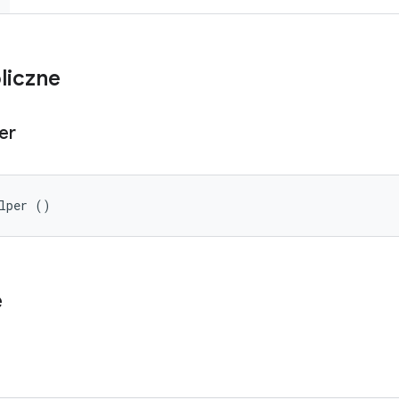
liczne
er
elper ()
e