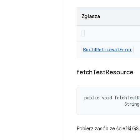
Zgłasza
Build
Retrieval
Error
fetch
Test
Resource
public void fetchTestR
                String
Pobierz zasób ze ścieżki GS.