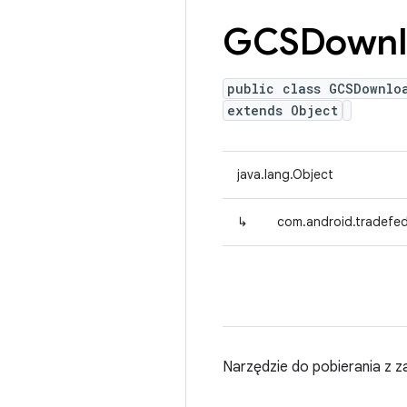
GCSDownl
public class GCSDownlo
extends Object
java.lang.Object
↳
com.android.tradefe
Narzędzie do pobierania z z