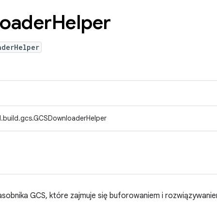
oader
Helper
aderHelper
d.build.gcs.GCSDownloaderHelper
asobnika GCS, które zajmuje się buforowaniem i rozwiązywaniem 