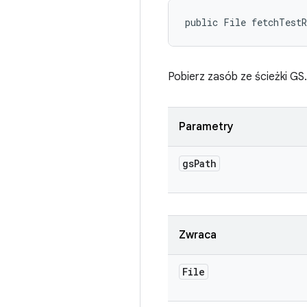
public File fetchTest
Pobierz zasób ze ścieżki GS.
Parametry
gs
Path
Zwraca
File