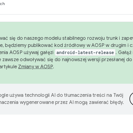
rch
wać się do naszego modelu stabilnego rozwoju trunk i zape
e, będziemy publikować kod źródłowy w AOSP w drugim i c
enia AOSP używaj gałęzi
android-latest-release
. Gałąź
 zawsze odwoływać się do najnowszej wersji przesłanej do
 artykule
Zmiany w AOSP
.
gle używa technologii AI do tłumaczenia treści na Twój
umaczenia wygenerowane przez AI mogą zawierać błędy.