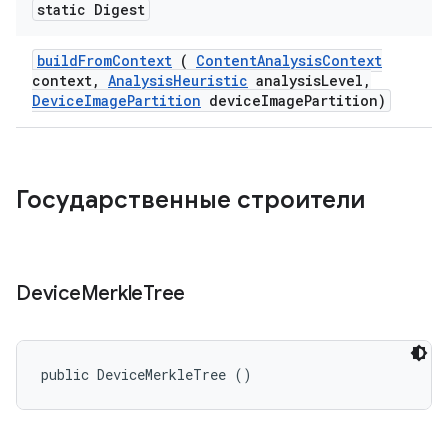
static Digest
build
From
Context
(
Content
Analysis
Context
context
,
Analysis
Heuristic
analysis
Level
,
Device
Image
Partition
device
Image
Partition)
Государственные строители
Device
Merkle
Tree
public DeviceMerkleTree ()