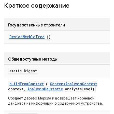
Краткое содержание
Государственные строители
Device
Merkle
Tree
()
Общедоступные методы
static Digest
build
From
Context
(
Content
Analysis
Context
context
,
Analysis
Heuristic
analysis
Level)
Создаёт дерево Меркла и возвращает корневой
дайджест из информации о содержимом устройства.