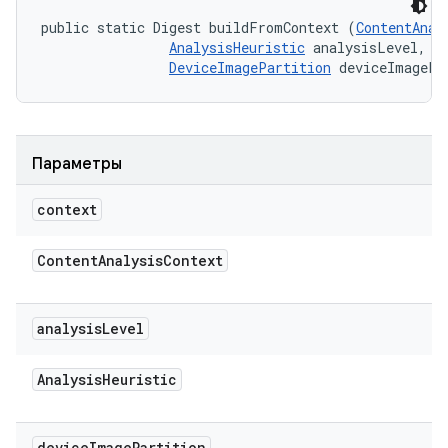
public static Digest buildFromContext (
ContentAnal
AnalysisHeuristic
 analysisLevel, 

DeviceImagePartition
 deviceImagePa
Параметры
context
Content
Analysis
Context
analysis
Level
Analysis
Heuristic
device
Image
Partition