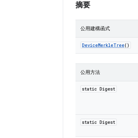
摘要
公用建構函式
Device
Merkle
Tree
()
公用方法
static Digest
static Digest