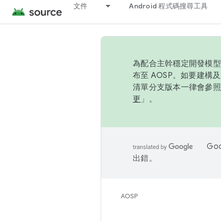
文件
Android 程式碼搜尋工具
為配合主幹穩定開發模型，
布至 AOSP。如要建構及
清單分支版本一律會參照推
更
」。
Go
出錯。
AOSP