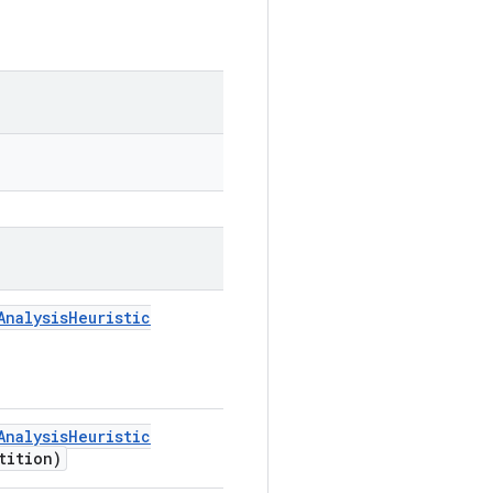
Analysis
Heuristic
Analysis
Heuristic
tition)