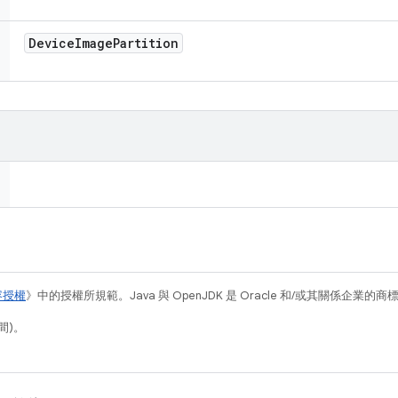
Device
Image
Partition
容授權
》中的授權所規範。Java 與 OpenJDK 是 Oracle 和/或其關係企業的
間)。