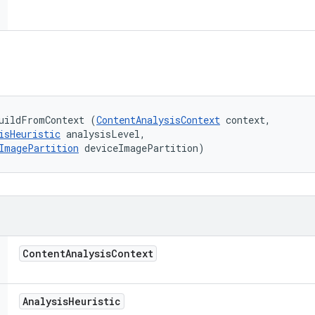
uildFromContext (
ContentAnalysisContext
 context, 

isHeuristic
 analysisLevel, 

ImagePartition
 deviceImagePartition)
Content
Analysis
Context
Analysis
Heuristic