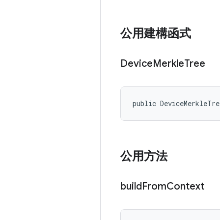
公用建構函式
Device
Merkle
Tree
public DeviceMerkleTr
公用方法
build
From
Context