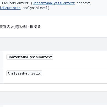
uildFromContext (
ContentAnalysisContext
 context, 

isHeuristic
 analysisLevel)
並從裝置內容資訊傳回根摘要
Content
Analysis
Context
Analysis
Heuristic