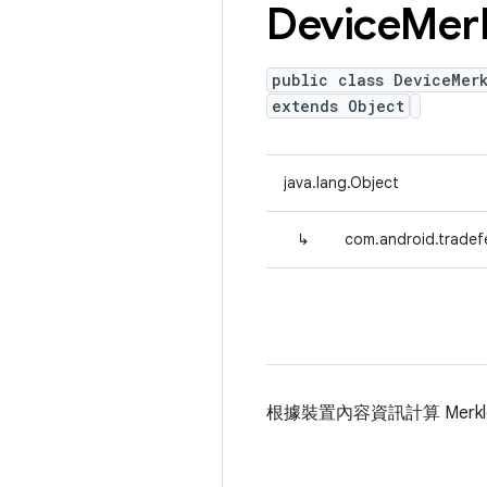
Device
Mer
public class DeviceMer
extends Object
java.lang.Object
↳
com.android.tradef
根據裝置內容資訊計算 Merkle