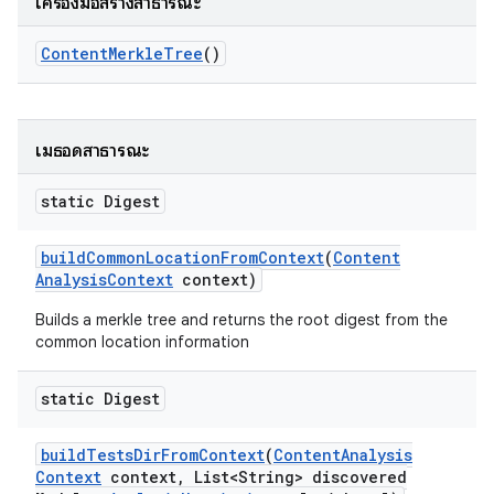
เครื่องมือสร้างสาธารณะ
Content
Merkle
Tree
()
เมธอดสาธารณะ
static Digest
build
Common
Location
From
Context
(
Content
Analysis
Context
context)
Builds a merkle tree and returns the root digest from the
common location information
static Digest
build
Tests
Dir
From
Context
(
Content
Analysis
Context
context
,
List<String> discovered