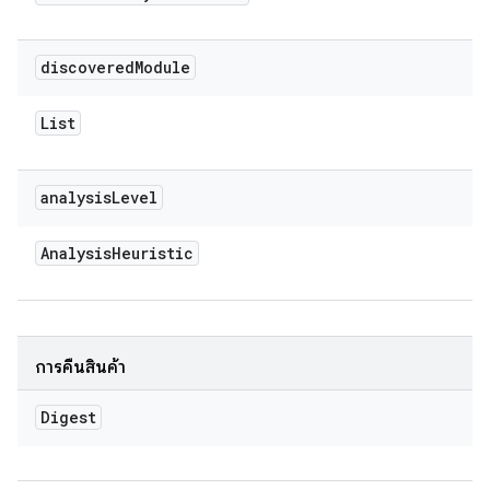
discovered
Module
List
analysis
Level
Analysis
Heuristic
การคืนสินค้า
Digest