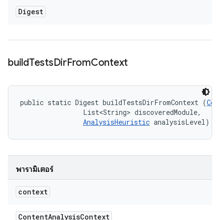
Digest
build
Tests
Dir
From
Context
public static Digest buildTestsDirFromContext (
Con
                List<String> discoveredModule, 

AnalysisHeuristic
 analysisLevel)
พารามิเตอร์
context
Content
Analysis
Context