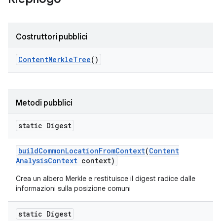
Costruttori pubblici
Content
Merkle
Tree
()
Metodi pubblici
static Digest
build
Common
Location
From
Context
(
Content
Analysis
Context
context)
Crea un albero Merkle e restituisce il digest radice dalle
informazioni sulla posizione comuni
static Digest