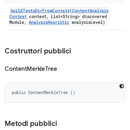
build
Tests
Dir
From
Context
(
Content
Analysis
Context
context
,
List<String> discovered
Module
,
Analysis
Heuristic
analysis
Level)
Costruttori pubblici
Content
Merkle
Tree
public ContentMerkleTree ()
Metodi pubblici