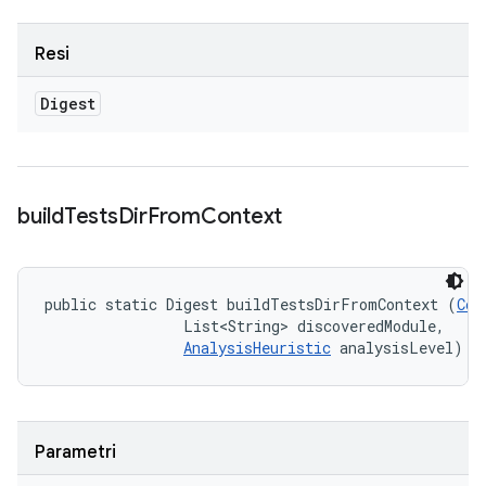
Resi
Digest
build
Tests
Dir
From
Context
public static Digest buildTestsDirFromContext (
Con
                List<String> discoveredModule, 

AnalysisHeuristic
 analysisLevel)
Parametri