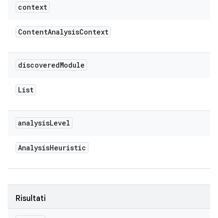
context
Content
Analysis
Context
discovered
Module
List
analysis
Level
Analysis
Heuristic
Risultati