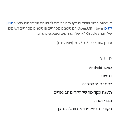
דוגמאות התוכן והקוד שבדף הזה כפופות לרישיונות המפורטים בקטע
רישיון
לתוכן
.‏ Java ו-OpenJDK הם סימנים מסחריים או סימנים מסחריים רשומים
של חברת Oracle ו/או של השותפים העצמאיים שלה.
עדכון אחרון: 2026-06-22 (שעון UTC).
BUILD
מאגר Android
דרישות
להסבר על ההורדה
תצוגה מקדימה של הקודים הבינאריים
גיבוי קושחה
הקודים הבינאריים של מנהל ההתקן