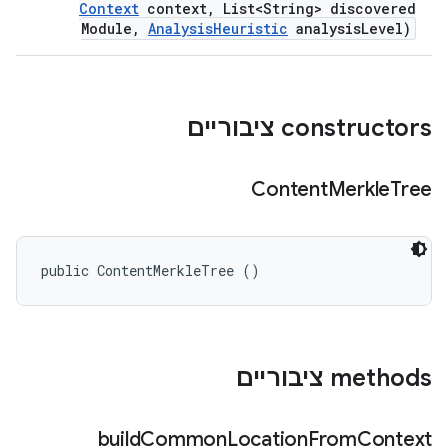
Context
context
,
List<String> discovered
Module
,
Analysis
Heuristic
analysis
Level)
‫constructors ציבוריים
Content
Merkle
Tree
public ContentMerkleTree ()
‫methods ציבוריים
build
Common
Location
From
Context