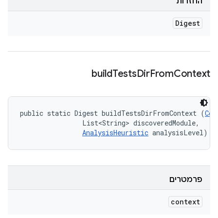
החזרות
Digest
build
Tests
Dir
From
Context
public static Digest buildTestsDirFromContext (
Con
                List<String> discoveredModule, 

AnalysisHeuristic
 analysisLevel)
פרמטרים
context