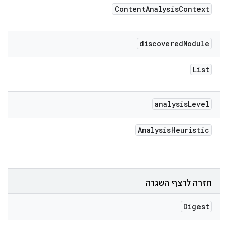
Content
Analysis
Context
discovered
Module
List
analysis
Level
Analysis
Heuristic
חזרה לרצף השגרה
Digest