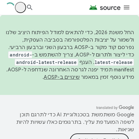
החל משנת 2026, כדי להתאים למודל הפיתוח היציב שלנו
ולשמור על יציבות הפלטפורמה בסביבה העסקית,
נפרסם קוד מקור ב-AOSP ברבעון השני וברבעון הרביעי.
כדי ליצור ולתרום ל-AOSP, צריך להשתמש ב-
android-
latest-release
. הענף
android-latest-release
manifest תמיד יפנה לגרסה האחרונה שנדחפה ל-AOSP.
מידע נוסף זמין במאמר
שינויים ב-AOSP
.
‫Google משתמשת בטכנולוגיית AI כדי לתרגם תוכן
לשפה המועדפת עליך. בתרגומים כאלו עשויות להיות
שגיאות.