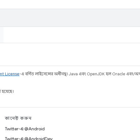
nt License
-এ বর্ণিত লাইসেন্সের অধীনস্থ। Java এবং OpenJDK হল Oracle এবং/অথবা 
 হয়েছে।
কানেক্ট করুন
Twitter-এ @Android
Twitter-এ @AndroidDev