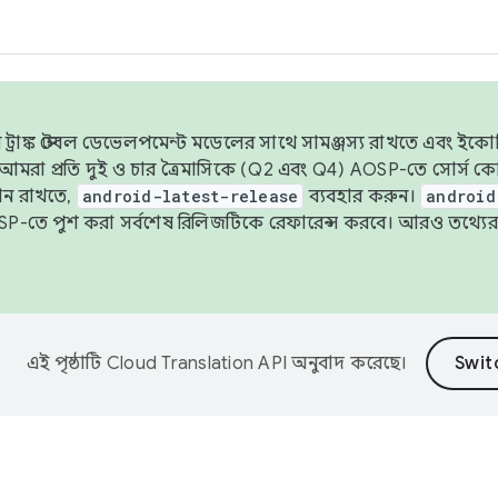
াঙ্ক স্টেবল ডেভেলপমেন্ট মডেলের সাথে সামঞ্জস্য রাখতে এবং ইকোসিস্ট
ে, আমরা প্রতি দুই ও চার ত্রৈমাসিকে (Q2 এবং Q4) AOSP-তে সোর্স
ান রাখতে,
android-latest-release
ব্যবহার করুন।
android
বদা AOSP-তে পুশ করা সর্বশেষ রিলিজটিকে রেফারেন্স করবে। আরও তথ্যের
এই পৃষ্ঠাটি
Cloud Translation API
অনুবাদ করেছে।