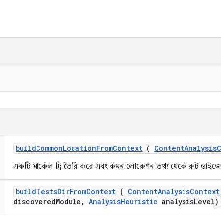
build
Common
Location
From
Context
(
Content
Analysis
C
একটি মার্কেল ট্রি তৈরি করে এবং কমন লোকেশন তথ্য থেকে রুট ডাইজেস
build
Tests
Dir
From
Context
(
Content
Analysis
Context
discovered
Module
,
Analysis
Heuristic
analysis
Level)