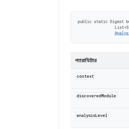
public static Digest b
                List<S
Analys
প্যারামিটার
context
discovered
Module
analysis
Level