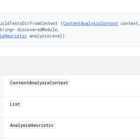
uildTestsDirFromContext (
ContentAnalysisContext
 context,
tring> discoveredModule, 

isHeuristic
 analysisLevel)
Content
Analysis
Context
List
Analysis
Heuristic