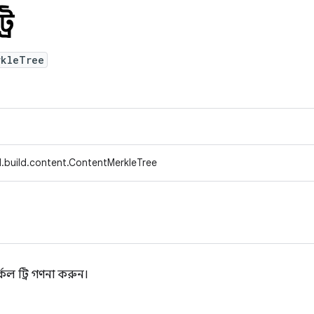
রি
rkleTree
.build.content.ContentMerkleTree
্কেল ট্রি গণনা করুন।