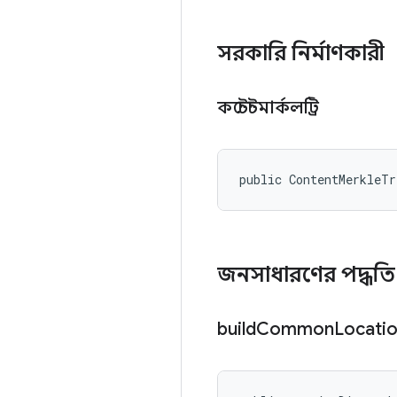
সরকারি নির্মাণকারী
কন্টেন্টমার্কলট্রি
public ContentMerkleT
জনসাধারণের পদ্ধত
build
Common
Locati