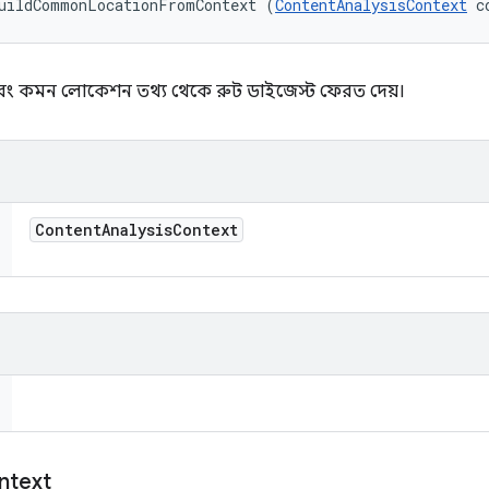
buildCommonLocationFromContext (
ContentAnalysisContext
 c
 এবং কমন লোকেশন তথ্য থেকে রুট ডাইজেস্ট ফেরত দেয়।
Content
Analysis
Context
ntext