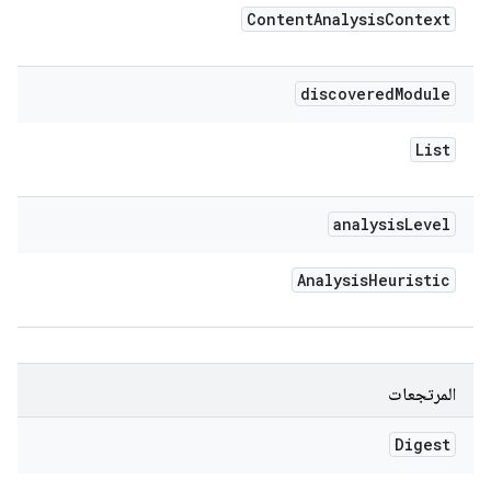
Content
Analysis
Context
discovered
Module
List
analysis
Level
Analysis
Heuristic
المرتجعات
Digest