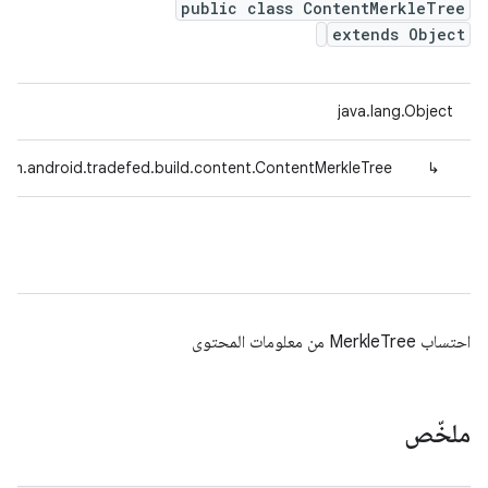
public class ContentMerkleTree
extends Object
java.lang.Object
com.android.tradefed.build.content.ContentMerkleTree
↳
احتساب MerkleTree من معلومات المحتوى
ملخّص