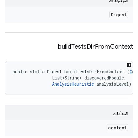
المرتجعات
Digest
build
Tests
Dir
From
Context
public static Digest buildTestsDirFromContext (
Con
                List<String> discoveredModule, 

AnalysisHeuristic
 analysisLevel)
المعلَمات
context