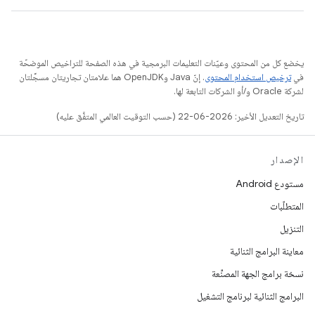
يخضع كل من المحتوى وعيّنات التعليمات البرمجية في هذه الصفحة للتراخيص الموضحّة
في
ترخيص استخدام المحتوى
. إنّ Java وOpenJDK هما علامتان تجاريتان مسجَّلتان
لشركة Oracle و/أو الشركات التابعة لها.
تاريخ التعديل الأخير: 2026-06-22 (حسب التوقيت العالمي المتفَّق عليه)
الإصدار
مستودع Android
المتطلّبات
التنزيل
معاينة البرامج الثنائية
نسخة برامج الجهة المصنِّعة
البرامج الثنائية لبرنامج التشغيل