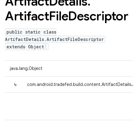
Artifact
Details
.
Artifact
File
Descriptor
public static class
ArtifactDetails.ArtifactFileDescriptor
extends Object
java.lang.Object
↳
com.android.tradefed.build.content.ArtifactDetails.Art