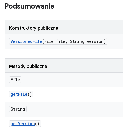
Podsumowanie
Konstruktory publiczne
Versioned
File
(File file
,
String version)
Metody publiczne
File
get
File
()
String
get
Version
()