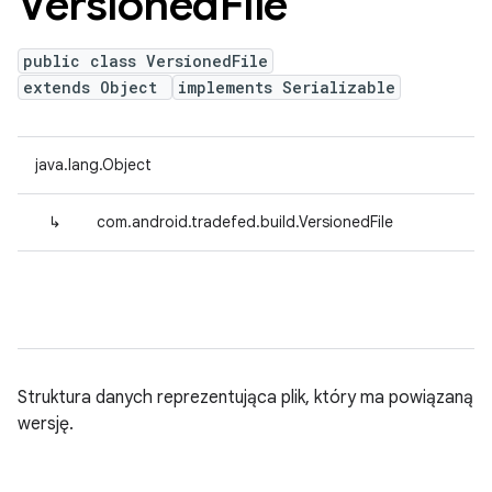
Versioned
File
public class VersionedFile
extends Object
implements Serializable
java.lang.Object
↳
com.android.tradefed.build.VersionedFile
Struktura danych reprezentująca plik, który ma powiązaną
wersję.