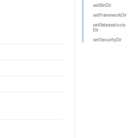
setBinDir
setFrameworkDir
setReleasetools
Dir
setSecurityDir