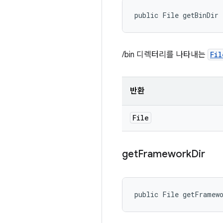
public File getBinDir
/bin 디렉터리를 나타내는
Fil
반환
File
get
Framework
Dir
public File getFramew