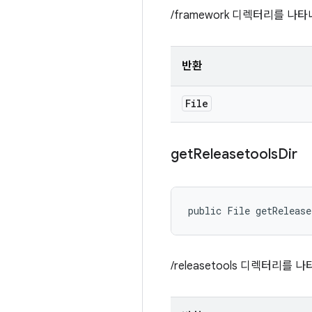
/framework 디렉터리를 나
반환
File
get
Releasetools
Dir
public File getRelease
/releasetools 디렉터리를 