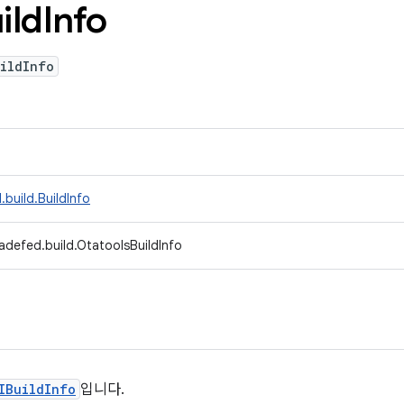
ild
Info
ildInfo
build.BuildInfo
adefed.build.OtatoolsBuildInfo
IBuildInfo
입니다.