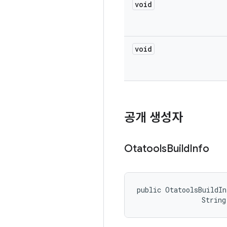
void
void
공개 생성자
Otatools
Build
Info
public OtatoolsBuildIn
                String