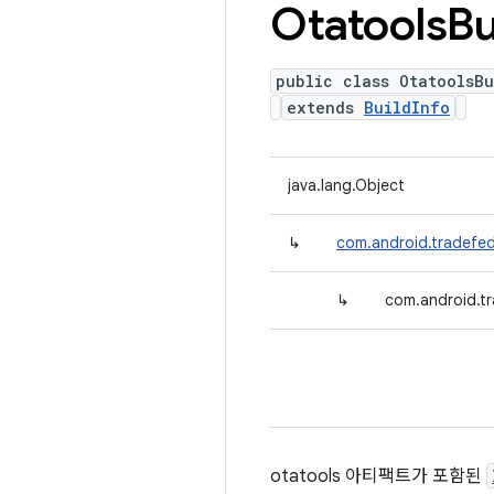
Otatools
Bu
public class OtatoolsBu
extends
BuildInfo
java.lang.Object
↳
com.android.tradefed.
↳
com.android.tr
otatools 아티팩트가 포함된