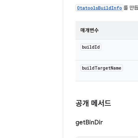
OtatoolsBuildInfo
를 만
매개변수
build
Id
build
Target
Name
공개 메서드
get
Bin
Dir