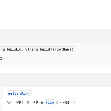
ing build
Id
,
String build
Target
Name)
듭니다.
get
Bin
Dir
()
File
/bin 디렉터리를 나타내는
을 가져옵니다.