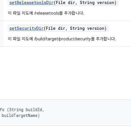
set
Releasetools
Dir
(File dir
,
String version)
이 파일 지도에 /releasetools를 추가합니다.
set
Security
Dir
(File dir
,
String version)
이 파일 지도에 /build/target/product/security를 추가합니다.
fo (String buildId, 

 buildTargetName)