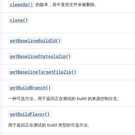
cleanUp()
的版本，其中某些文件未被删除。
clone
()
get
Baseline
Build
Id
()
get
Baseline
Otatools
Zip
()
get
Baseline
Target
File
Zip
()
get
Build
Branch
()
一种可选方法，用于返回正在测试的 build 的来源控制分支。
get
Build
Flavor
()
用于返回正在测试的 build 类型的可选方法。