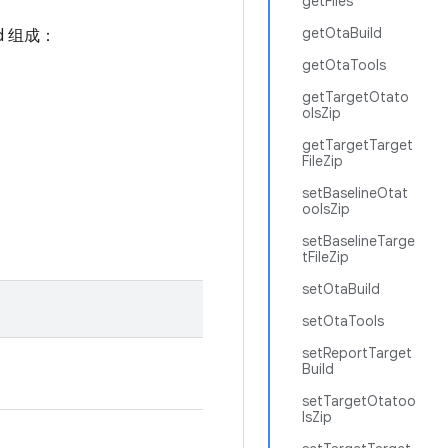
getFiles
getOtaBuild
ld 组成：
getOtaTools
getTargetOtato
olsZip
getTargetTarget
FileZip
setBaselineOtat
oolsZip
setBaselineTarge
tFileZip
setOtaBuild
setOtaTools
setReportTarget
Build
setTargetOtatoo
lsZip