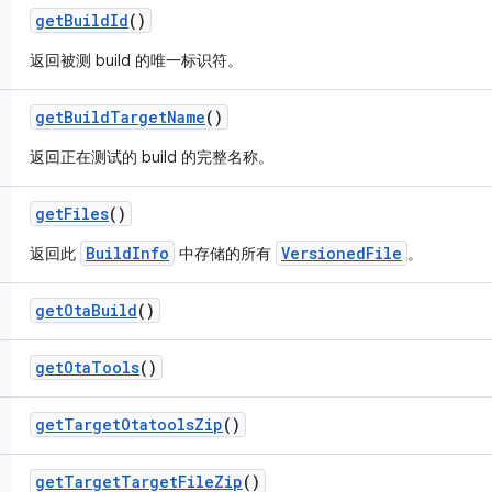
get
Build
Id
()
返回被测 build 的唯一标识符。
get
Build
Target
Name
()
返回正在测试的 build 的完整名称。
get
Files
()
BuildInfo
VersionedFile
返回此
中存储的所有
。
get
Ota
Build
()
get
Ota
Tools
()
get
Target
Otatools
Zip
()
get
Target
Target
File
Zip
()