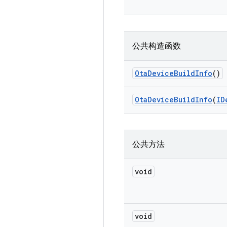
公共构造函数
Ota
Device
Build
Info
()
Ota
Device
Build
Info
(
ID
公共方法
void
void