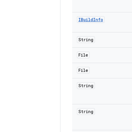
IBuild
Info
String
File
File
String
String