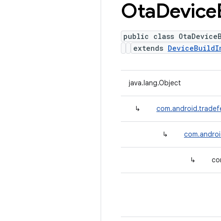
Ota
Device
public class OtaDevice
extends
DeviceBuildI
java.lang.Object
↳
com.android.tradefe
↳
com.androi
↳
co