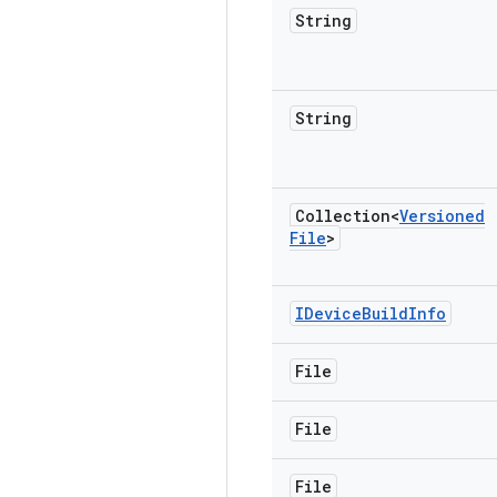
String
String
Collection<
Versioned
File
>
IDevice
Build
Info
File
File
File