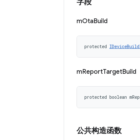
字段
m
Ota
Build
protected 
IDeviceBuild
m
Report
Target
Build
protected boolean mRep
公共构造函数