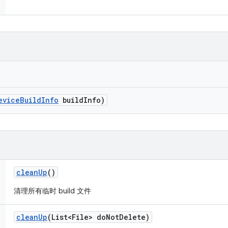
evice
Build
Info
build
Info)
clean
Up
()
清理所有临时 build 文件
clean
Up
(List<File> do
Not
Delete)