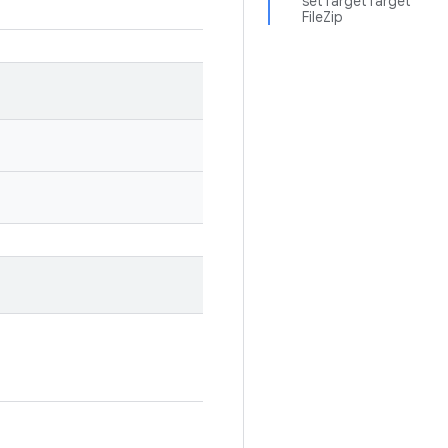
setTargetTarget
FileZip