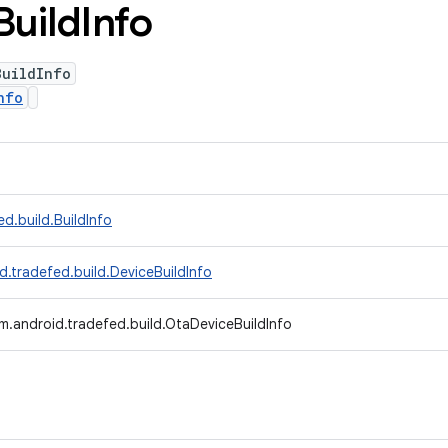
Build
Info
BuildInfo
nfo
d.build.BuildInfo
d.tradefed.build.DeviceBuildInfo
m.android.tradefed.build.OtaDeviceBuildInfo