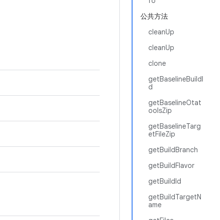
fo
公共方法
cleanUp
cleanUp
clone
getBaselineBuildI
d
getBaselineOtat
oolsZip
getBaselineTarg
etFileZip
getBuildBranch
getBuildFlavor
getBuildId
getBuildTargetN
ame