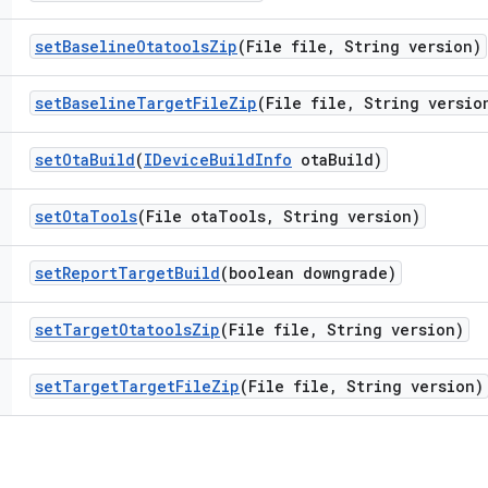
set
Baseline
Otatools
Zip
(File file
,
String version)
set
Baseline
Target
File
Zip
(File file
,
String versio
set
Ota
Build
(
IDevice
Build
Info
ota
Build)
set
Ota
Tools
(File ota
Tools
,
String version)
set
Report
Target
Build
(boolean downgrade)
set
Target
Otatools
Zip
(File file
,
String version)
set
Target
Target
File
Zip
(File file
,
String version)