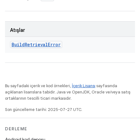
Atışlar
Build
Retrieval
Error
Bu sayfadaki içerik ve kod örnekleri,
İçerik Lisansı
sayfasında
açıklanan lisanslara tabidir. Java ve OpenJDK, Oracle ve/veya satış
ortaklarının tescilli ticari markasıdır.
Son güncelleme tarihi: 2025-07-27 UTC.
DERLEME
Android kod deposu