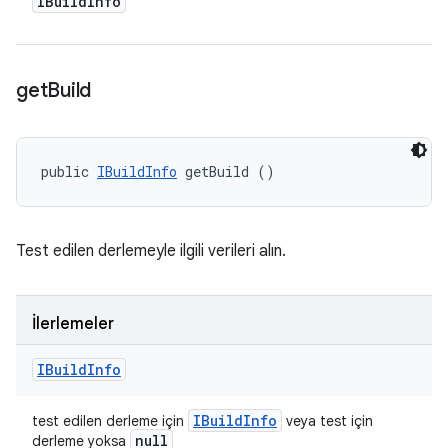
IBuild
Info
get
Build
public 
IBuildInfo
 getBuild ()
Test edilen derlemeyle ilgili verileri alın.
İlerlemeler
IBuild
Info
IBuild
Info
test edilen derleme için
veya test için
null
derleme yoksa