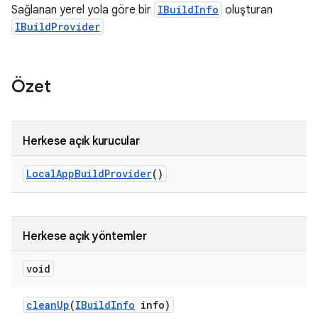
Sağlanan yerel yola göre bir
IBuildInfo
oluşturan
IBuildProvider
Özet
Herkese açık kurucular
Local
App
Build
Provider
()
Herkese açık yöntemler
void
clean
Up
(
IBuild
Info
info)