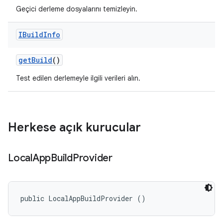
Geçici derleme dosyalarını temizleyin.
IBuild
Info
get
Build
()
Test edilen derlemeyle ilgili verileri alın.
Herkese açık kurucular
Local
App
Build
Provider
public LocalAppBuildProvider ()