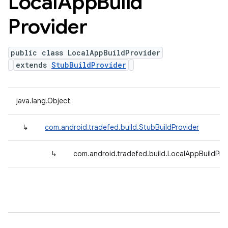
Local
App
Build
Provider
public class LocalAppBuildProvider
extends
StubBuildProvider
java.lang.Object
↳
com.android.tradefed.build.StubBuildProvider
↳
com.android.tradefed.build.LocalAppBuildPro