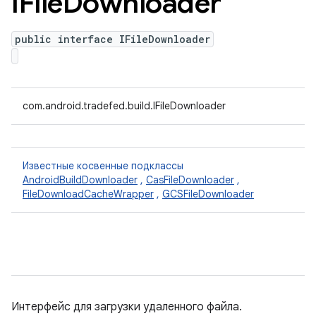
IFile
Downloader
public interface IFileDownloader
com.android.tradefed.build.IFileDownloader
Известные косвенные подклассы
AndroidBuildDownloader
,
CasFileDownloader
,
FileDownloadCacheWrapper
,
GCSFileDownloader
Интерфейс для загрузки удаленного файла.