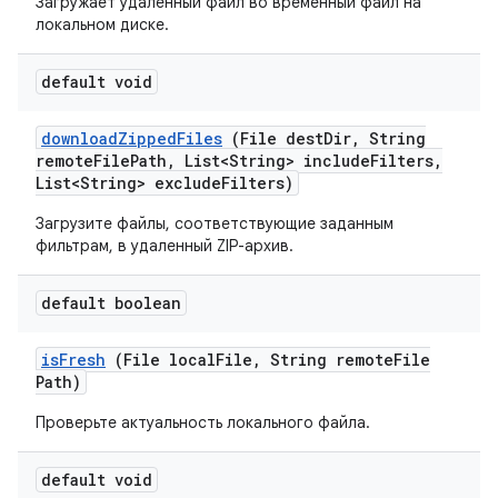
Загружает удаленный файл во временный файл на
локальном диске.
default void
download
Zipped
Files
(File dest
Dir
,
String
remote
File
Path
,
List<String> include
Filters
,
List<String> exclude
Filters)
Загрузите файлы, соответствующие заданным
фильтрам, в удаленный ZIP-архив.
default boolean
is
Fresh
(File local
File
,
String remote
File
Path)
Проверьте актуальность локального файла.
default void