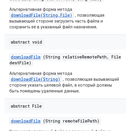
Альтернативная форма метода
downloadFile(String,File)
, позволяющая
вызывающей стороне загрузить часть файла и
сохранить её в указанный файл назначения.
abstract void
download
File
(String relative
Remote
Path
,
File
dest
File)
Альтернативная форма метода
downloadFile(String)
, позволяющая вызывающей
стороне указать целевой файл, в который должны
быть помещены удаленные данные.
abstract File
download
File
(String remote
File
Path)