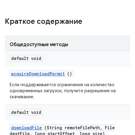
Краткое содержание
Общедоступные методы
default void
acquire
Download
Permit
()
Если поддерживается ограничение на количество
одновременных загрузок, получите разрешение на
скачивание.
default void
download
File
(String remote
File
Path
,
File
dest
File
,
long start
Offset
,
long size)