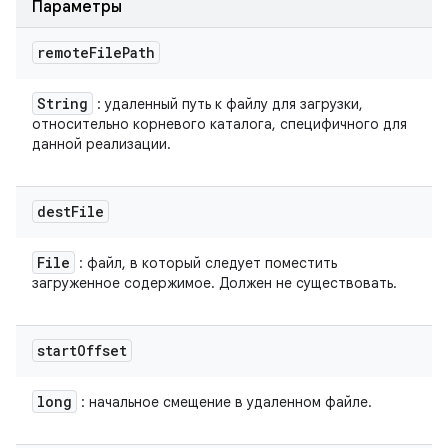
Параметры
remote
File
Path
String
: удаленный путь к файлу для загрузки,
относительно корневого каталога, специфичного для
данной реализации.
dest
File
File
: файл, в который следует поместить
загруженное содержимое. Должен не существовать.
start
Offset
long
: начальное смещение в удаленном файле.