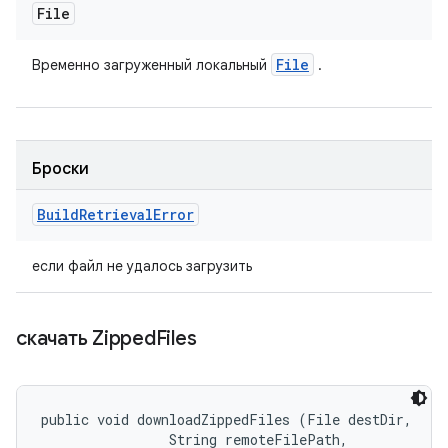
File
File
Временно загруженный локальный
.
Броски
Build
Retrieval
Error
если файл не удалось загрузить
скачать Zipped
Files
public void downloadZippedFiles (File destDir, 

                String remoteFilePath, 
