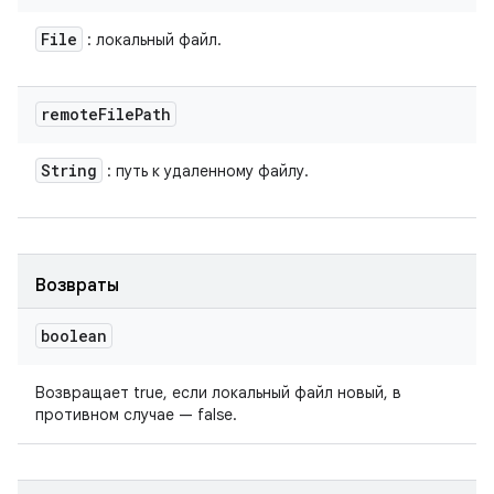
File
: локальный файл.
remote
File
Path
String
: путь к удаленному файлу.
Возвраты
boolean
Возвращает true, если локальный файл новый, в
противном случае — false.