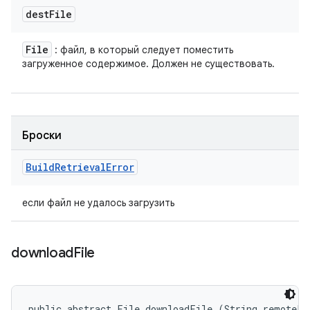
dest
File
File
: файл, в который следует поместить
загруженное содержимое. Должен не существовать.
Броски
Build
Retrieval
Error
если файл не удалось загрузить
download
File
public abstract File downloadFile (String remoteFi