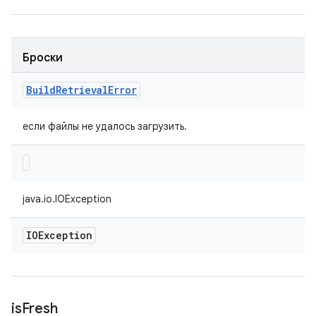
Броски
Build
Retrieval
Error
если файлы не удалось загрузить.
java.io.IOException
IOException
is
Fresh