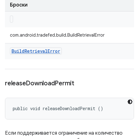
Броски
com.android.tradefed.build.BuildRetrievalError
Build
Retrieval
Error
release
Download
Permit
public void releaseDownloadPermit ()
Если поддерживается ограничение на количество