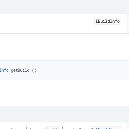
IBuild
Info
Info
 getBuild ()