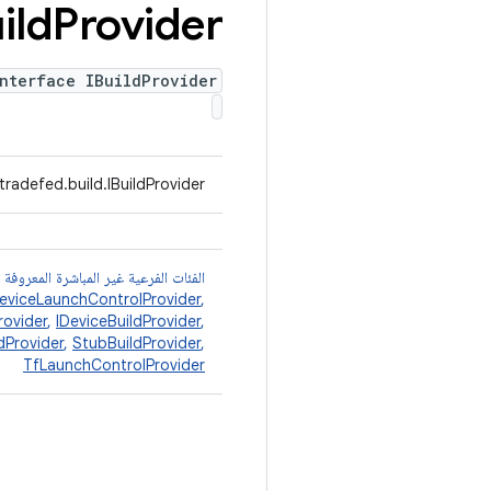
uild
Provider
nterface IBuildProvider
tradefed.build.IBuildProvider
الفئات الفرعية غير المباشرة المعروفة
eviceLaunchControlProvider
,
rovider
,
IDeviceBuildProvider
,
dProvider
,
StubBuildProvider
,
TfLaunchControlProvider