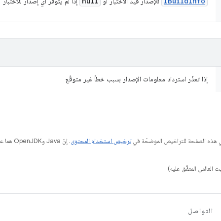
null
IBuild
Info
للإصدار قيد الاختبار أو
إذا لم يتوفّر أي إصدار للاختبار
إذا تعذّر استرداد معلومات الإصدار بسبب خطأ غير متوقّع
في هذه الصفحة للتراخيص الموضحّة في
ترخيص استخدام المحتوى
التواصل