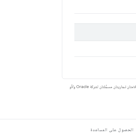
. إنّ Java وOpenJDK هما علامتان تجاريتان مسجَّلتان لشركة Oracle و/أو
الحصول على المساعدة