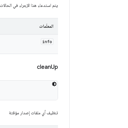
يتم استدعاء هذا الإجراء في الحالات التي يتعذّر فيها على TradeFederation إكم
المعلَمات
info
clean
Up
تنظيف أي ملفات إصدار مؤقتة