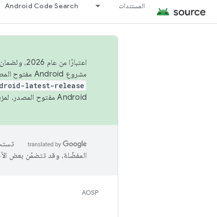
المستندات
Android Code Search
اعتبارًا من
مشروع Android مفتوح المصدر (AOSP) في الربعَين الثاني والرابع. لبناء مشروع Android مفتوح المصدر والمساهمة فيه، استخدِم
droid-latest-release
Android مفتوح المصدر. لمزيد من المعلومات، يُرجى الاطّلاع على
المفضّلة، وقد تتضمّن بعض الأ
AOSP