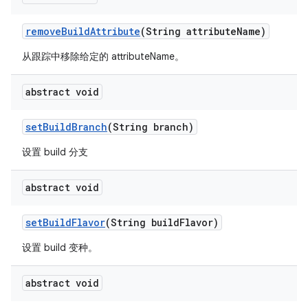
remove
Build
Attribute
(String attribute
Name)
从跟踪中移除给定的 attributeName。
abstract void
set
Build
Branch
(String branch)
设置 build 分支
abstract void
set
Build
Flavor
(String build
Flavor)
设置 build 变种。
abstract void