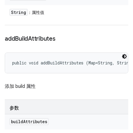
String
：属性值
add
Build
Attributes
public void addBuildAttributes (Map<String, String
添加 build 属性
参数
build
Attributes