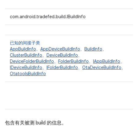
com.android.tradefed.build.IBuildInfo
已知的间接子类
AppBuildInfo
、
AppDeviceBuildInfo
、
BuildInfo
、
ClusterBuildInfo
、
DeviceBuildInfo
、
DeviceFolderBuildInfo
、
FolderBuildInfo
、
IAppBuildInfo
、
IDeviceBuildInfo
、
IFolderBuildInfo
、
OtaDeviceBuildInfo
、
OtatoolsBuildInfo
包含有关被测 build 的信息。