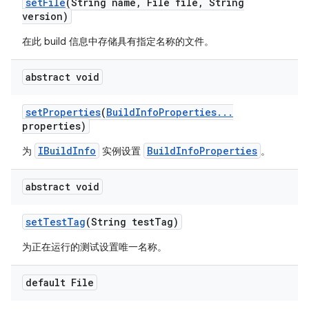
set
File
(String name
,
File file
,
String
version)
在此 build 信息中存储具有指定名称的文件。
abstract void
set
Properties
(
Build
Info
Properties
.
.
.
properties)
IBuildInfo
BuildInfoProperties
为
实例设置
。
abstract void
set
Test
Tag
(String test
Tag)
为正在运行的测试设置唯一名称。
default File