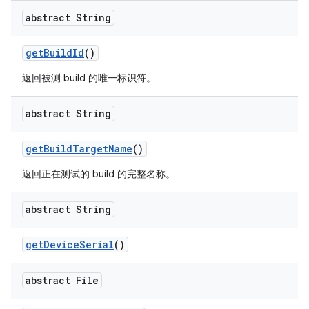
abstract String
get
Build
Id
()
返回被测 build 的唯一标识符。
abstract String
get
Build
Target
Name
()
返回正在测试的 build 的完整名称。
abstract String
get
Device
Serial
()
abstract File