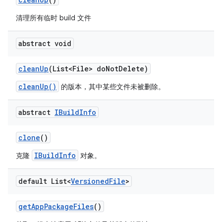
清理所有临时 build 文件
abstract void
clean
Up
(List<File> do
Not
Delete)
cleanUp()
的版本，其中某些文件未被删除。
abstract
IBuild
Info
clone
()
IBuildInfo
克隆
对象。
default List<
Versioned
File
>
get
App
Package
Files
()