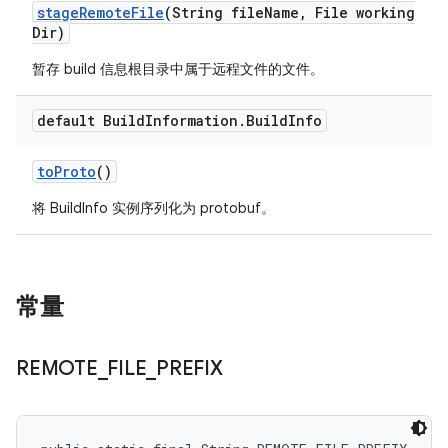
stage
Remote
File
(String file
Name
,
File working
Dir)
暂存 build 信息根目录中属于远程文件的文件。
default Build
Information
.
Build
Info
to
Proto
()
将 BuildInfo 实例序列化为 protobuf。
常量
REMOTE
_
FILE
_
PREFIX