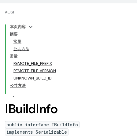
AOSP
本页内容
摘要
常量
公共方法
常量
REMOTE_FILE_PREFIX
REMOTE_FILE_VERSION
UNKNOWN_BUILD_ID
公共方法
IBuild
Info
public interface IBuildInfo
implements Serializable