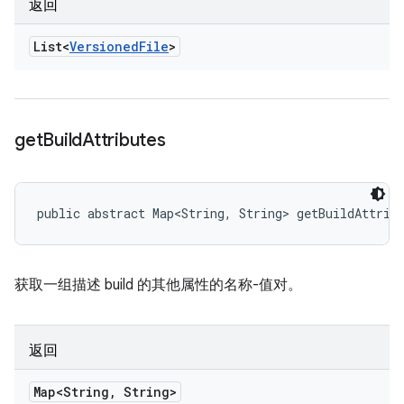
返回
List<
Versioned
File
>
get
Build
Attributes
public abstract Map<String, String> getBuildAttrib
获取一组描述 build 的其他属性的名称-值对。
返回
Map<String
,
String>