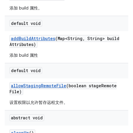
添加 build 属性。
default void
add
Build
Attributes
(Map<String
,
String> build
Attributes)
添加 build 属性
default void
allow
Staging
Remote
File
(boolean stage
Remote
File)
设置权限以允许暂存远程文件。
abstract void
clean
Up
()