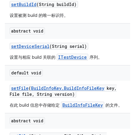
set
Build
Id
(String build
Id)
设置被测 build 的唯一标识符。
abstract void
set
Device
Serial
(String serial)
ITestDevice
设置与相应 build 关联的
序列。
default void
set
File
(
Build
Info
Key
.
Build
Info
File
Key
key
,
File file
,
String version)
BuildInfoFileKey
在此 build 信息中存储给定
的文件。
abstract void