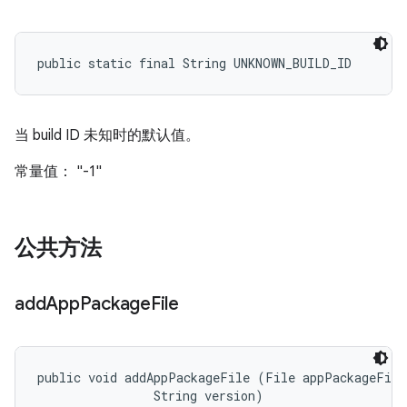
public static final String UNKNOWN_BUILD_ID
当 build ID 未知时的默认值。
常量值： "-1"
公共方法
add
App
Package
File
public void addAppPackageFile (File appPackageFile,
                String version)