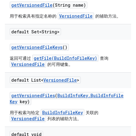
get
Versioned
File
(String name)
VersionedFile
用于检索具有指定名称的
的辅助方法。
default Set<String>
get
Versioned
File
Keys
()
getFile(BuildInfoFileKey)
返回可通过
查询
VersionedFile
的可用键集。
default List<
Versioned
File
>
get
Versioned
Files
(
Build
Info
Key
.
Build
Info
File
Key
key)
BuildInfoFileKey
用于检索与给定
关联的
VersionedFile
列表的辅助方法。
default void