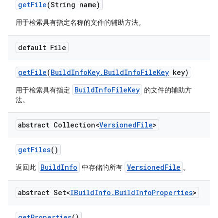
get
File
(String name)
用于检索具有指定名称的文件的辅助方法。
default File
get
File
(
Build
Info
Key
.
Build
Info
File
Key
key)
BuildInfoFileKey
用于检索具有指定
的文件的辅助方
法。
abstract Collection<
Versioned
File
>
get
Files
()
BuildInfo
VersionedFile
返回此
中存储的所有
。
abstract Set<
IBuild
Info
.
Build
Info
Properties
>
get
Properties
()