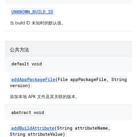
UNKNOWN
_
BUILD
_
ID
当 build ID 未知时的默认值。
公共方法
default void
add
App
Package
File
(File app
Package
File
,
String
version)
添加本地 APK 文件及其关联的版本。
abstract void
add
Build
Attribute
(String attribute
Name
,
String attribute
Value)