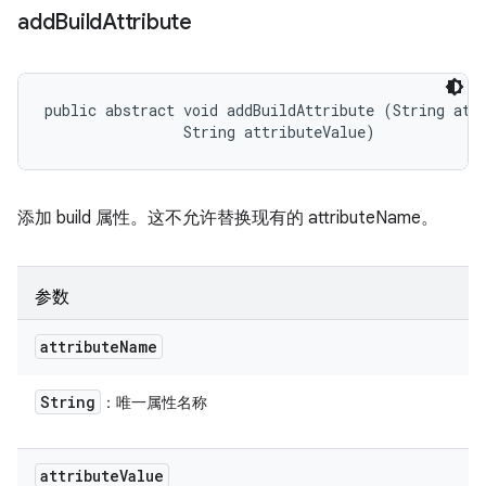
add
Build
Attribute
public abstract void addBuildAttribute (String attr
                String attributeValue)
添加 build 属性。这不允许替换现有的 attributeName。
参数
attribute
Name
String
：唯一属性名称
attribute
Value