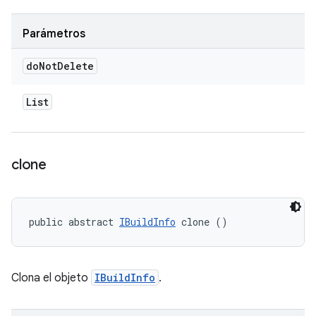
Parámetros
do
Not
Delete
List
clone
public abstract 
IBuildInfo
 clone ()
Clona el objeto
IBuildInfo
.