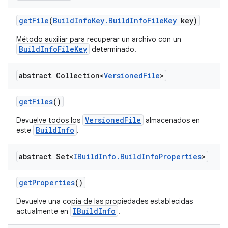
get
File
(
Build
Info
Key
.
Build
Info
File
Key
key)
Método auxiliar para recuperar un archivo con un
BuildInfoFileKey
determinado.
abstract Collection<
Versioned
File
>
get
Files
()
VersionedFile
Devuelve todos los
almacenados en
BuildInfo
este
.
abstract Set<
IBuild
Info
.
Build
Info
Properties
>
get
Properties
()
Devuelve una copia de las propiedades establecidas
IBuildInfo
actualmente en
.