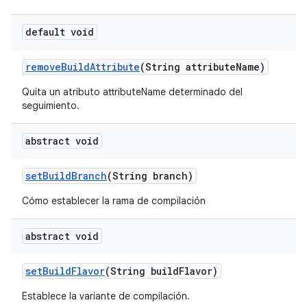
default void
remove
Build
Attribute
(String attribute
Name)
Quita un atributo attributeName determinado del
seguimiento.
abstract void
set
Build
Branch
(String branch)
Cómo establecer la rama de compilación
abstract void
set
Build
Flavor
(String build
Flavor)
Establece la variante de compilación.