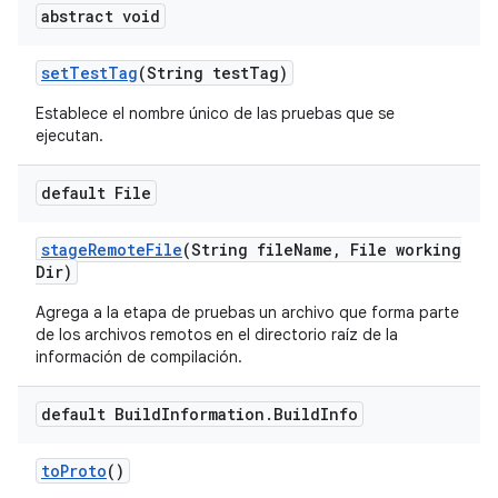
abstract void
set
Test
Tag
(String test
Tag)
Establece el nombre único de las pruebas que se
ejecutan.
default File
stage
Remote
File
(String file
Name
,
File working
Dir)
Agrega a la etapa de pruebas un archivo que forma parte
de los archivos remotos en el directorio raíz de la
información de compilación.
default Build
Information
.
Build
Info
to
Proto
()