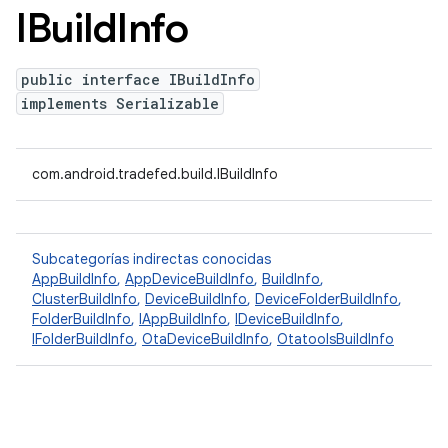
IBuild
Info
public interface IBuildInfo
implements Serializable
com.android.tradefed.build.IBuildInfo
Subcategorías indirectas conocidas
AppBuildInfo
,
AppDeviceBuildInfo
,
BuildInfo
,
ClusterBuildInfo
,
DeviceBuildInfo
,
DeviceFolderBuildInfo
,
FolderBuildInfo
,
IAppBuildInfo
,
IDeviceBuildInfo
,
IFolderBuildInfo
,
OtaDeviceBuildInfo
,
OtatoolsBuildInfo