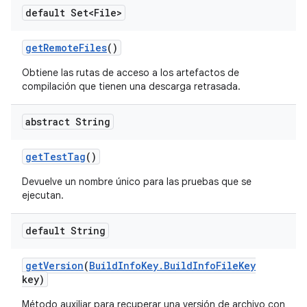
default Set<File>
get
Remote
Files
()
Obtiene las rutas de acceso a los artefactos de
compilación que tienen una descarga retrasada.
abstract String
get
Test
Tag
()
Devuelve un nombre único para las pruebas que se
ejecutan.
default String
get
Version
(
Build
Info
Key
.
Build
Info
File
Key
key)
Método auxiliar para recuperar una versión de archivo con