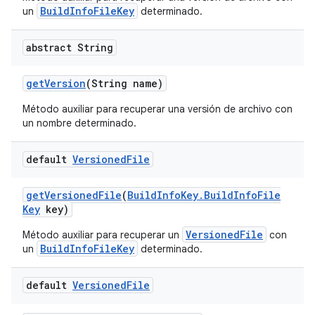
BuildInfoFileKey
un
determinado.
abstract String
get
Version
(String name)
Método auxiliar para recuperar una versión de archivo con
un nombre determinado.
default
Versioned
File
get
Versioned
File
(
Build
Info
Key
.
Build
Info
File
Key
key)
VersionedFile
Método auxiliar para recuperar un
con
BuildInfoFileKey
un
determinado.
default
Versioned
File