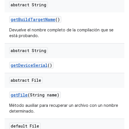
abstract String
get
Build
Target
Name
()
Devuelve el nombre completo de la compilación que se
está probando.
abstract String
get
Device
Serial
()
abstract File
get
File
(String name)
Método auxiliar para recuperar un archivo con un nombre
determinado.
default File