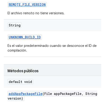
REMOTE
_
FILE
_
VERSION
El archivo remoto no tiene versiones.
String
UNKNOWN
_
BUILD
_
ID
Es el valor predeterminado cuando se desconoce el ID de
compilación.
Métodos públicos
default void
add
App
Package
File
(File app
Package
File
,
String
version)