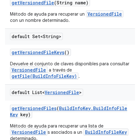
get
Versioned
File
(String name)
VersionedFile
Método de ayuda para recuperar un
con un nombre determinado.
default Set<String>
get
Versioned
File
Keys
()
Devuelve el conjunto de claves disponibles para consultar
VersionedFile
a través de
getFile(BuildInfoFileKey)
.
default List<
Versioned
File
>
get
Versioned
Files
(
Build
Info
Key
.
Build
Info
File
Key
key)
Método de ayuda para recuperar una lista de
VersionedFile
BuildInfoFileKey
s asociados a un
determinado.