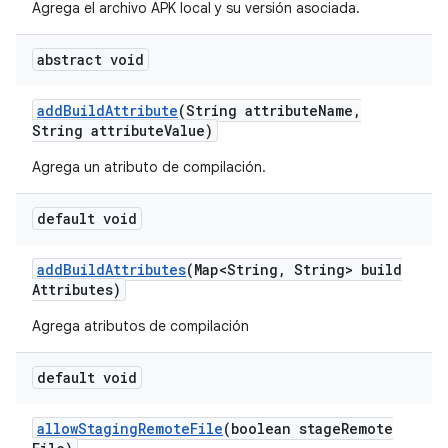
Agrega el archivo APK local y su versión asociada.
abstract void
add
Build
Attribute
(String attribute
Name
,
String attribute
Value)
Agrega un atributo de compilación.
default void
add
Build
Attributes
(Map<String
,
String> build
Attributes)
Agrega atributos de compilación
default void
allow
Staging
Remote
File
(boolean stage
Remote