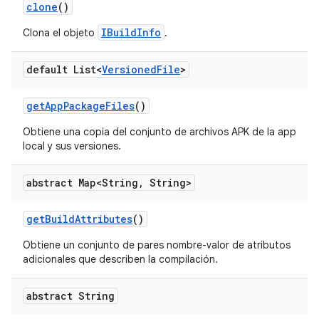
clone
()
IBuildInfo
Clona el objeto
.
default List<
Versioned
File
>
get
App
Package
Files
()
Obtiene una copia del conjunto de archivos APK de la app
local y sus versiones.
abstract Map<String
,
String>
get
Build
Attributes
()
Obtiene un conjunto de pares nombre-valor de atributos
adicionales que describen la compilación.
abstract String