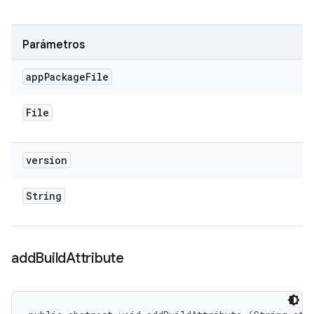
Parámetros
app
Package
File
File
version
String
add
Build
Attribute