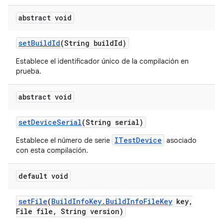
abstract void
set
Build
Id
(String build
Id)
Establece el identificador único de la compilación en
prueba.
abstract void
set
Device
Serial
(String serial)
ITestDevice
Establece el número de serie
asociado
con esta compilación.
default void
set
File
(
Build
Info
Key
.
Build
Info
File
Key
key
,
File file
,
String version)