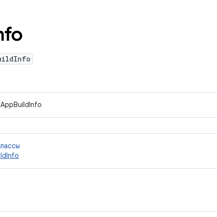
nfo
uildInfo
IAppBuildInfo
классы
ldInfo