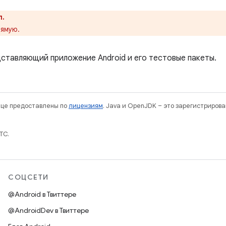
л.
ямую.
дставляющий приложение Android и его тестовые пакеты.
нице предоставлены по
лицензиям
. Java и OpenJDK – это зарегистриров
TC.
СОЦСЕТИ
@Android в Твиттере
@AndroidDev в Твиттере