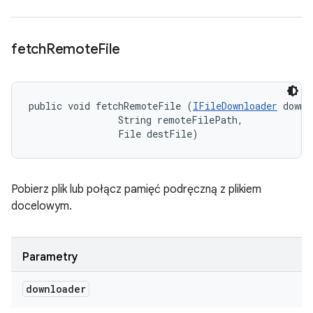
fetch
Remote
File
public void fetchRemoteFile (
IFileDownloader
 downl
                String remoteFilePath, 

                File destFile)
Pobierz plik lub połącz pamięć podręczną z plikiem
docelowym.
Parametry
downloader