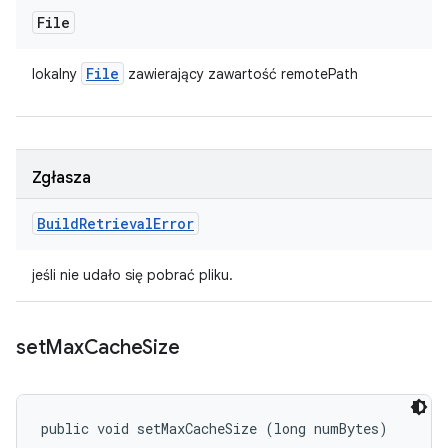
File
File
lokalny
zawierający zawartość remotePath
Zgłasza
Build
Retrieval
Error
jeśli nie udało się pobrać pliku.
set
Max
Cache
Size
public void setMaxCacheSize (long numBytes)