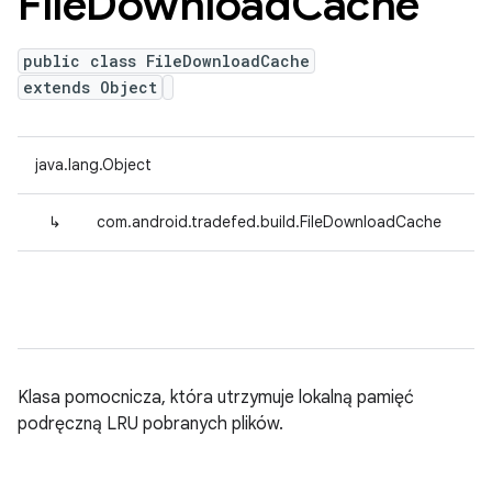
File
Download
Cache
public class FileDownloadCache
extends Object
java.lang.Object
↳
com.android.tradefed.build.FileDownloadCache
Klasa pomocnicza, która utrzymuje lokalną pamięć
podręczną LRU pobranych plików.