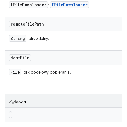
IFile
Downloader
IFile
Downloader
:
remote
File
Path
String
: plik zdalny.
dest
File
File
: plik docelowy pobierania.
Zgłasza