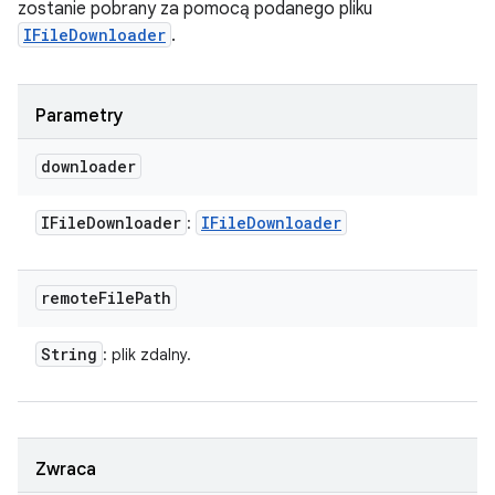
zostanie pobrany za pomocą podanego pliku
IFileDownloader
.
Parametry
downloader
IFile
Downloader
IFile
Downloader
:
remote
File
Path
String
: plik zdalny.
Zwraca