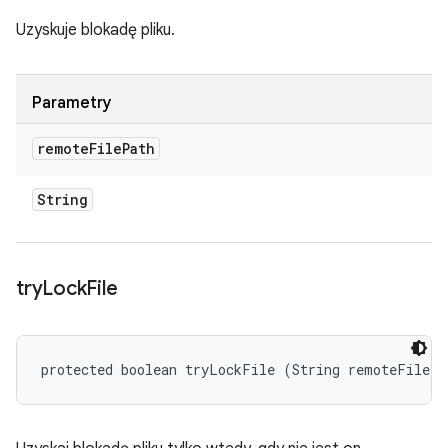
Uzyskuje blokadę pliku.
Parametry
remote
File
Path
String
try
Lock
File
protected boolean tryLockFile (String remoteFilePa