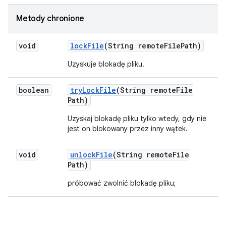
Metody chronione
void
lock
File
(String remote
File
Path)
Uzyskuje blokadę pliku.
boolean
try
Lock
File
(String remote
File
Path)
Uzyskaj blokadę pliku tylko wtedy, gdy nie
jest on blokowany przez inny wątek.
void
unlock
File
(String remote
File
Path)
próbować zwolnić blokadę pliku;