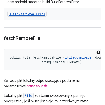
com.android.tradefed.build.BuildRetrievalError
Build
Retrieval
Error
fetch
Remote
File
public File fetchRemoteFile (
IFileDownloader
 downl
                String remoteFilePath)
Zwraca plik lokalny odpowiadający podanemu
parametrowi
remotePath
.
Lokalny plik
File
zostanie skopiowany z pamięci
podręcznej, jeśli w niej istnieje. W przeciwnym razie