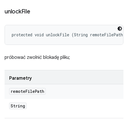
unlock
File
protected void unlockFile (String remoteFilePath)
próbować zwolnić blokadę pliku;
Parametry
remote
File
Path
String