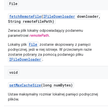
File
fetch
Remote
File
(
IFile
Downloader
downloader
,
String remote
File
Path)
Zwraca plik lokalny odpowiadający podanemu
parametrowi
remotePath
.
File
Lokalny plik
zostanie skopiowany z pamięci
podręcznej, jeśli w niej istnieje. W przeciwnym razie
zostanie pobrany za pomocą podanego pliku
IFileDownloader
.
void
set
Max
Cache
Size
(long num
Bytes)
Ustaw maksymalny rozmiar lokalnej pamięci podręcznej
plików.