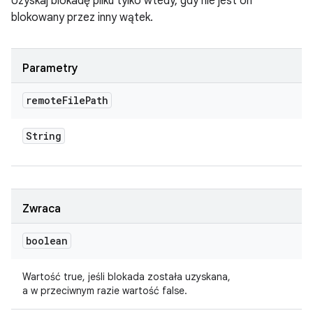
Uzyskaj blokadę pliku tylko wtedy, gdy nie jest on
blokowany przez inny wątek.
Parametry
remote
File
Path
String
Zwraca
boolean
Wartość true, jeśli blokada została uzyskana,
a w przeciwnym razie wartość false.