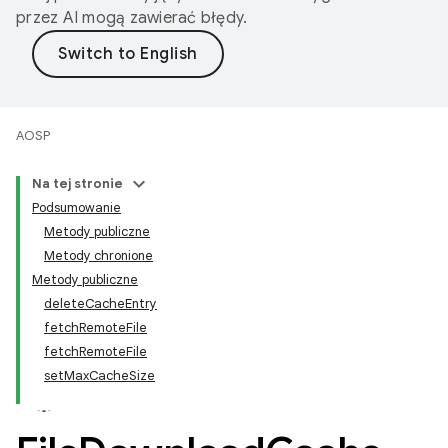
przez AI mogą zawierać błędy.
AOSP
Na tej stronie
Podsumowanie
Metody publiczne
Metody chronione
Metody publiczne
deleteCacheEntry
fetchRemoteFile
fetchRemoteFile
setMaxCacheSize