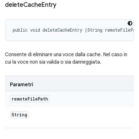
delete
Cache
Entry
public void deleteCacheEntry (String remoteFilePat
Consente di eliminare una voce dalla cache. Nel caso in
cui la voce non sia valida o sia danneggiata.
Parametri
remote
File
Path
String