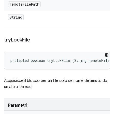
remote
File
Path
String
try
Lock
File
protected boolean tryLockFile (String remoteFilePa
Acquisisce il blocco per un file solo se non è detenuto da
un altro thread.
Parametri