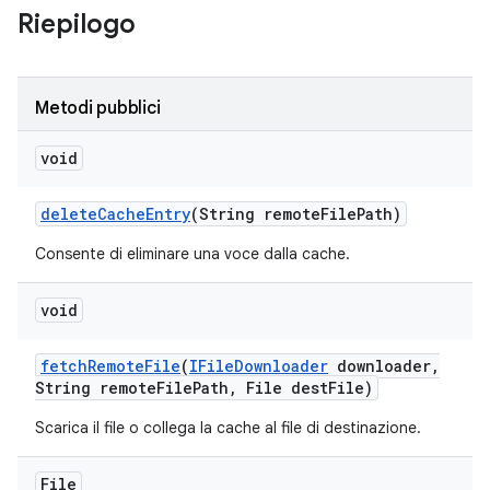
Riepilogo
Metodi pubblici
void
delete
Cache
Entry
(String remote
File
Path)
Consente di eliminare una voce dalla cache.
void
fetch
Remote
File
(
IFile
Downloader
downloader
,
String remote
File
Path
,
File dest
File)
Scarica il file o collega la cache al file di destinazione.
File