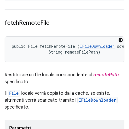
fetch
Remote
File
public File fetchRemoteFile (
IFileDownloader
 downl
                String remoteFilePath)
Restituisce un file locale corrispondente al
remotePath
specificato
Il
File
locale verrà copiato dalla cache, se esiste,
altrimenti verrà scaricato tramite l'
IFileDownloader
specificato.
Parametri