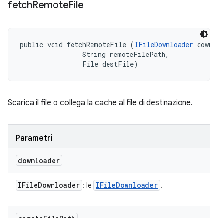
fetch
Remote
File
public void fetchRemoteFile (
IFileDownloader
 downl
                String remoteFilePath, 

                File destFile)
Scarica il file o collega la cache al file di destinazione.
Parametri
downloader
IFile
Downloader
IFile
Downloader
: le
.