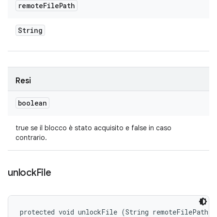
remote
File
Path
String
Resi
boolean
true se il blocco è stato acquisito e false in caso
contrario.
unlock
File
protected void unlockFile (String remoteFilePath)