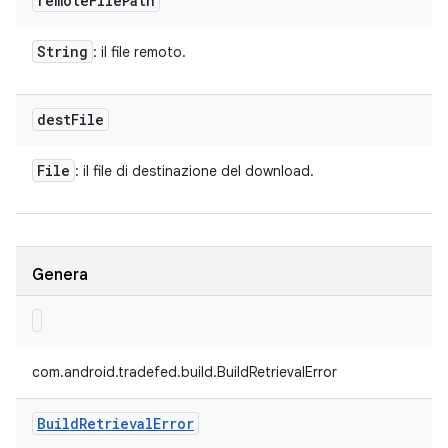
remote
File
Path
String
: il file remoto.
dest
File
File
: il file di destinazione del download.
Genera
com.android.tradefed.build.BuildRetrievalError
Build
Retrieval
Error