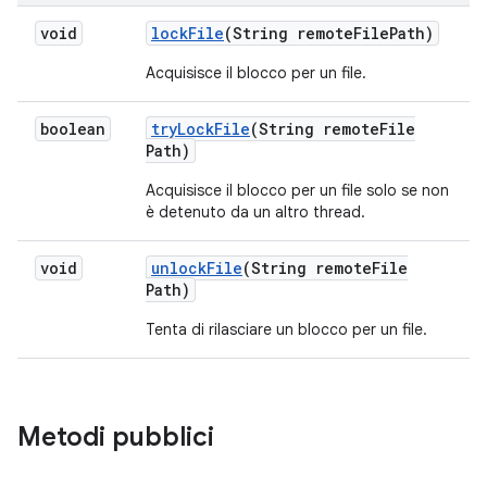
void
lock
File
(String remote
File
Path)
Acquisisce il blocco per un file.
boolean
try
Lock
File
(String remote
File
Path)
Acquisisce il blocco per un file solo se non
è detenuto da un altro thread.
void
unlock
File
(String remote
File
Path)
Tenta di rilasciare un blocco per un file.
Metodi pubblici