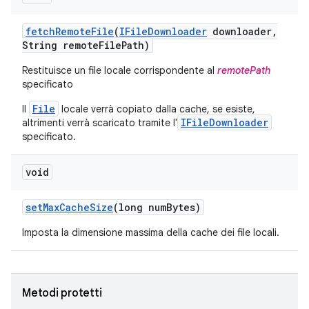
fetch
Remote
File
(
IFile
Downloader
downloader
,
String remote
File
Path)
Restituisce un file locale corrispondente al
remotePath
specificato
File
Il
locale verrà copiato dalla cache, se esiste,
IFileDownloader
altrimenti verrà scaricato tramite l'
specificato.
void
set
Max
Cache
Size
(long num
Bytes)
Imposta la dimensione massima della cache dei file locali.
Metodi protetti