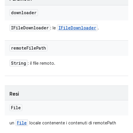
downloader
IFile
Downloader
IFile
Downloader
: le
.
remote
File
Path
String
: il file remoto.
Resi
File
File
un
locale contenente i contenuti di remotePath