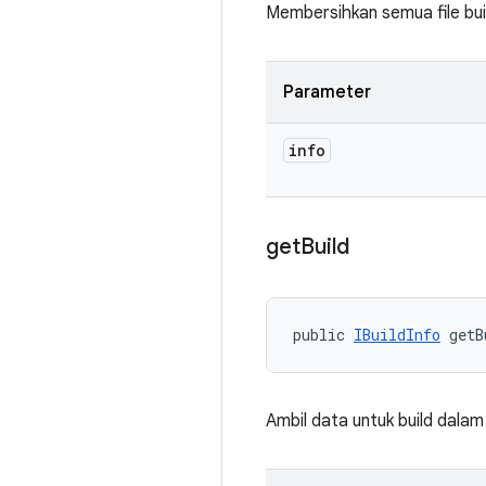
Membersihkan semua file bu
Parameter
info
get
Build
public 
IBuildInfo
 getB
Ambil data untuk build dalam