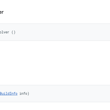
er
olver ()
BuildInfo
 info)