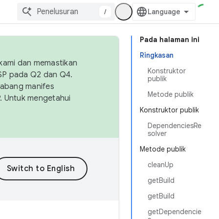
/
Pada halaman ini
Ringkasan
 kami dan memastikan
Konstruktor
OSP pada Q2 dan Q4.
publik
Cabang manifes
Metode publik
SP. Untuk mengetahui
Konstruktor publik
DependenciesRe
solver
Metode publik
cleanUp
getBuild
getBuild
getDependencie