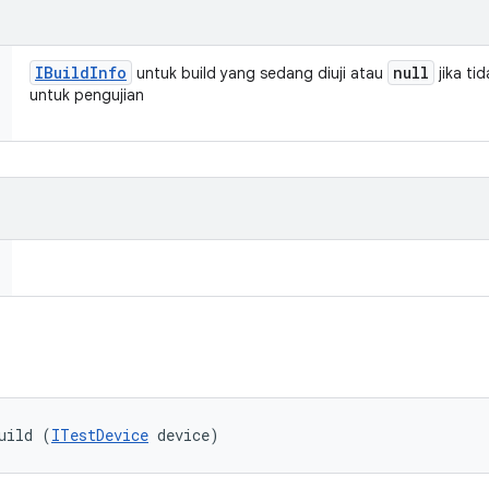
IBuild
Info
null
untuk build yang sedang diuji atau
jika ti
untuk pengujian
uild (
ITestDevice
 device)