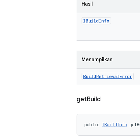
Hasil
IBuild
Info
Menampilkan
Build
Retrieval
Error
get
Build
public 
IBuildInfo
 getB