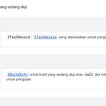
ang sedang diuji
ITest
Device
ITest
Device
:
yang dialokasikan untuk pengu
IBuild
Info
null
untuk build yang sedang diuji atau
jika ti
untuk pengujian