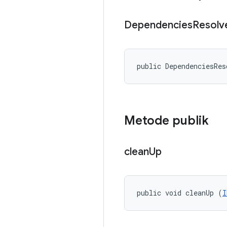
Dependencies
Resolv
public DependenciesRes
Metode publik
clean
Up
public void cleanUp (
I