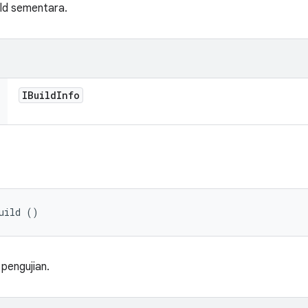
ild sementara.
IBuild
Info
uild ()
 pengujian.