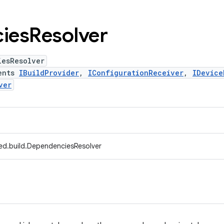
ies
Resolver
iesResolver
ents
IBuildProvider
,
IConfigurationReceiver
,
IDevice
ver
ed.build.DependenciesResolver