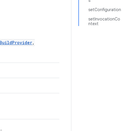
s
setConfiguration
setInvocationCo
ntext
BuildProvider
,