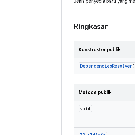
Jenis penyedia baru yang m
Ringkasan
Konstruktor publik
Dependencies
Resolver
(
Metode publik
void