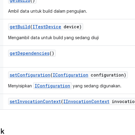
get
Build
()
Ambil data untuk build dalam pengujian.
get
Build
(
ITest
Device
device)
Mengambil data untuk build yang sedang diuji
get
Dependencies
()
set
Configuration
(
IConfiguration
configuration)
IConfiguration
Menyisipkan
yang sedang digunakan.
set
Invocation
Context
(
IInvocation
Context
invocatio
ik