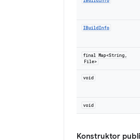
IBuild
Info
IBuild
Info
final Map<String
,
File>
void
void
Konstruktor publ