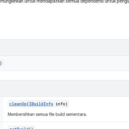
emungkinkan untuk mendapatkan semua dependensi untuk penguj
)
clean
Up
(
IBuild
Info
info)
Membersihkan semua file build sementara.