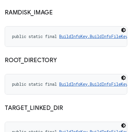
RAMDISK
_
IMAGE
public static final 
BuildInfoKey.BuildInfoFileKey
 
ROOT
_
DIRECTORY
public static final 
BuildInfoKey.BuildInfoFileKey
 
TARGET
_
LINKED
_
DIR
public static final 
BuildInfoKey.BuildInfoFileKey
 