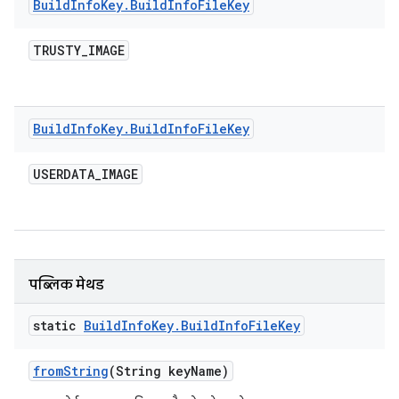
Build
Info
Key
.
Build
Info
File
Key
TRUSTY
_
IMAGE
Build
Info
Key
.
Build
Info
File
Key
USERDATA
_
IMAGE
पब्लिक मेथड
static
Build
Info
Key
.
Build
Info
File
Key
from
String
(String key
Name)