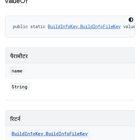
value
Of
public static 
BuildInfoKey.BuildInfoFileKey
 valueO
पैरामीटर
name
String
रिटर्न
Build
Info
Key
.
Build
Info
File
Key