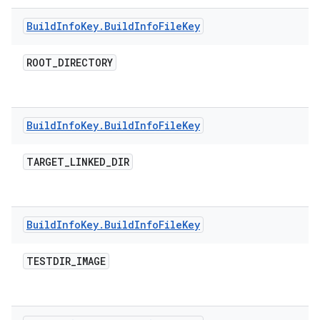
Build
Info
Key
.
Build
Info
File
Key
ROOT
_
DIRECTORY
Build
Info
Key
.
Build
Info
File
Key
TARGET
_
LINKED
_
DIR
Build
Info
Key
.
Build
Info
File
Key
TESTDIR
_
IMAGE