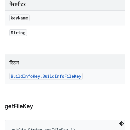
पैरामीटर
key
Name
String
रिटर्न
Build
Info
Key
.
Build
Info
File
Key
get
File
Key
public String getFileKey ()