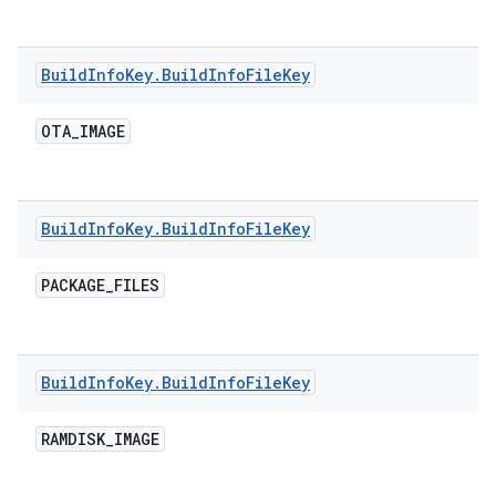
Build
Info
Key
.
Build
Info
File
Key
OTA
_
IMAGE
Build
Info
Key
.
Build
Info
File
Key
PACKAGE
_
FILES
Build
Info
Key
.
Build
Info
File
Key
RAMDISK
_
IMAGE