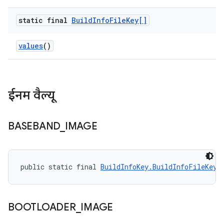
static final
Build
Info
File
Key[]
values
()
ईनम वैल्यू
BASEBAND
_
IMAGE
public static final 
BuildInfoKey.BuildInfoFileKey
 
BOOTLOADER
_
IMAGE