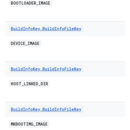
BOOTLOADER
_
IMAGE
Build
Info
Key
.
Build
Info
File
Key
DEVICE
_
IMAGE
Build
Info
Key
.
Build
Info
File
Key
HOST
_
LINKED
_
DIR
Build
Info
Key
.
Build
Info
File
Key
MKBOOTIMG
_
IMAGE