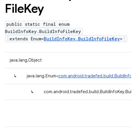
File
Key
public static final enum
BuildInfoKey.BuildInfoFileKey
extends Enum<
BuildInfoKey.BuildInfoFileKey
>
java.lang.Object
↳
java.lang.Enum<
com.android.tradefed.build.BuildInfoKe
↳
com.android.tradefed.build.BuildInfoKey.Build