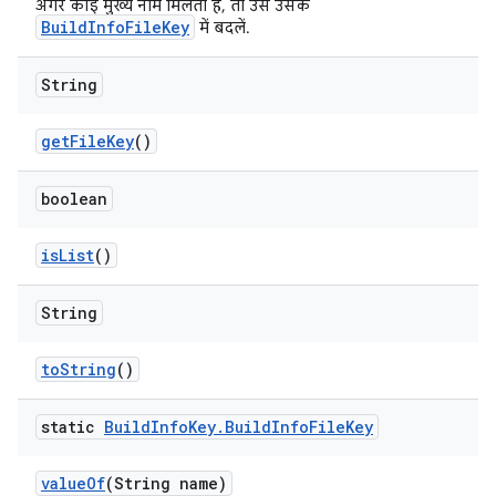
अगर कोई मुख्य नाम मिलता है, तो उसे उसके
BuildInfoFileKey
में बदलें.
String
get
File
Key
()
boolean
is
List
()
String
to
String
()
static
Build
Info
Key
.
Build
Info
File
Key
value
Of
(String name)