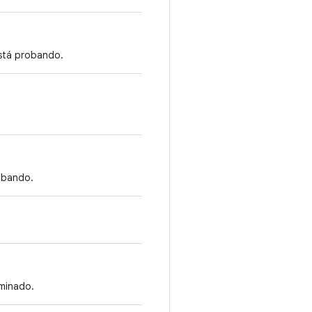
está probando.
obando.
rminado.