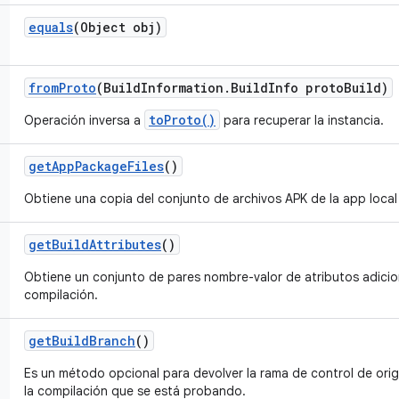
equals
(Object obj)
from
Proto
(Build
Information
.
Build
Info proto
Build)
toProto()
Operación inversa a
para recuperar la instancia.
get
App
Package
Files
()
Obtiene una copia del conjunto de archivos APK de la app local 
get
Build
Attributes
()
Obtiene un conjunto de pares nombre-valor de atributos adicio
compilación.
get
Build
Branch
()
Es un método opcional para devolver la rama de control de ori
la compilación que se está probando.