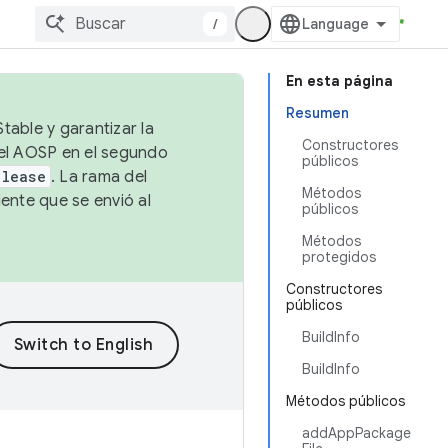
/
En esta página
Resumen
table y garantizar la
Constructores
 el AOSP en el segundo
públicos
elease
. La rama del
Métodos
ente que se envió al
públicos
Métodos
protegidos
Constructores
públicos
BuildInfo
BuildInfo
Métodos públicos
addAppPackage