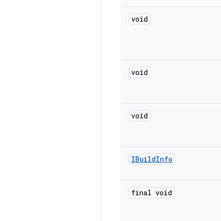
void
void
void
IBuild
Info
final void