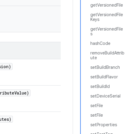
getVersionedFile
getVersionedFile
Keys
getVersionedFile
s
hashCode
removeBuildAttrib
ute
sion)
setBuildBranch
setBuildFlavor
setBuildId
ribute
Value)
setDeviceSerial
setFile
setFile
utes)
setProperties