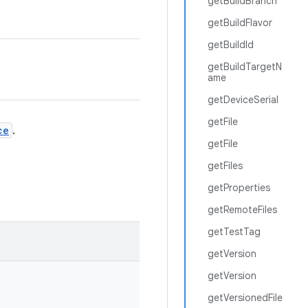
getBuildBranch
getBuildFlavor
getBuildId
getBuildTargetN
ame
getDeviceSerial
getFile
ce
.
getFile
getFiles
getProperties
getRemoteFiles
getTestTag
getVersion
getVersion
getVersionedFile