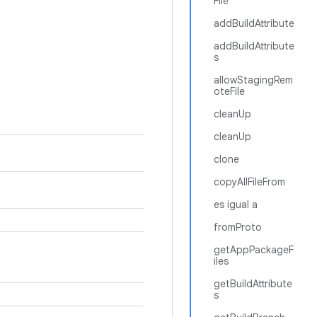
File
addBuildAttribute
addBuildAttribute
s
allowStagingRem
oteFile
cleanUp
cleanUp
clone
copyAllFileFrom
es igual a
fromProto
getAppPackageF
iles
getBuildAttribute
s