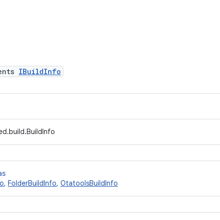
ents
IBuildInfo
d.build.BuildInfo
as
fo
,
FolderBuildInfo
,
OtatoolsBuildInfo