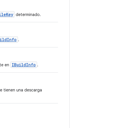
ileKey
determinado.
ildInfo
.
IBuildInfo
nte en
.
ue tienen una descarga