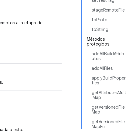
setTestTag
stageRemoteFile
toProto
 remotos a la etapa de
toString
Métodos
protegidos
addAllBuildAttrib
utes
addAllFiles
applyBuildProper
s.
ties
getAttributesMult
iMap
getVersionedFile
Map
getVersionedFile
MapFull
ada a esta.