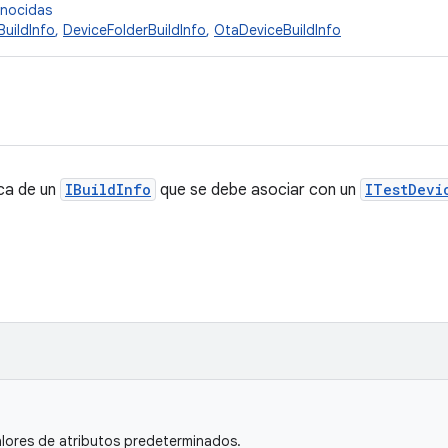
onocidas
BuildInfo
,
DeviceFolderBuildInfo
,
OtaDeviceBuildInfo
ca de un
IBuildInfo
que se debe asociar con un
ITestDevi
lores de atributos predeterminados.