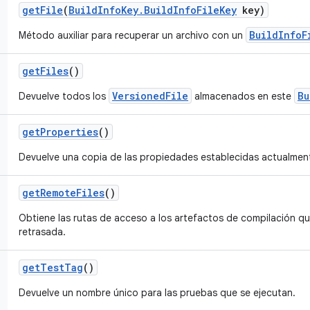
get
File
(
Build
Info
Key
.
Build
Info
File
Key
key)
BuildInfoF
Método auxiliar para recuperar un archivo con un
get
Files
()
VersionedFile
Bu
Devuelve todos los
almacenados en este
get
Properties
()
Devuelve una copia de las propiedades establecidas actualme
get
Remote
Files
()
Obtiene las rutas de acceso a los artefactos de compilación q
retrasada.
get
Test
Tag
()
Devuelve un nombre único para las pruebas que se ejecutan.