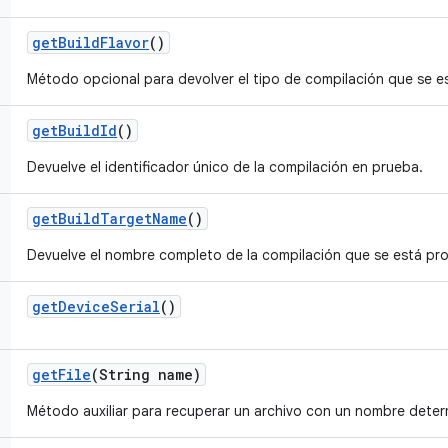
get
Build
Flavor
()
Método opcional para devolver el tipo de compilación que se 
get
Build
Id
()
Devuelve el identificador único de la compilación en prueba.
get
Build
Target
Name
()
Devuelve el nombre completo de la compilación que se está pr
get
Device
Serial
()
get
File
(String name)
Método auxiliar para recuperar un archivo con un nombre dete