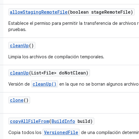
allow
Staging
Remote
File
(boolean stage
Remote
File)
Establece el permiso para permitir la transferencia de archivos
pruebas.
clean
Up
()
Limpia los archivos de compilación temporales.
clean
Up
(List<File> do
Not
Clean)
cleanUp()
Versión de
en la que no se borran algunos archivo
clone
()
copy
All
File
From
(
Build
Info
build)
VersionedFile
Copia todos los
de una compilación determin