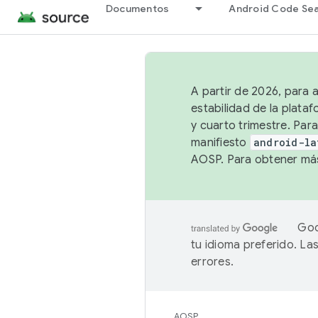
Documentos
Android Code Se
A partir de 2026, para 
estabilidad de la plata
y cuarto trimestre. Para
manifiesto
android-la
AOSP. Para obtener más
Goo
tu idioma preferido. L
errores.
AOSP