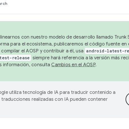
arch
alinearnos con nuestro modelo de desarrollo llamado Trunk S
forma para el ecosistema, publicaremos el código fuente en
 compilar el AOSP y contribuir a él, usa
android-latest-r
test-release
siempre hará referencia a la versión más reci
 información, consulta
Cambios en el AOSP
.
gle utiliza tecnología de IA para traducir contenido a
as traducciones realizadas con IA pueden contener