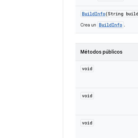
Build
Info
(String buil
BuildInfo
Crea un
.
Métodos públicos
void
void
void