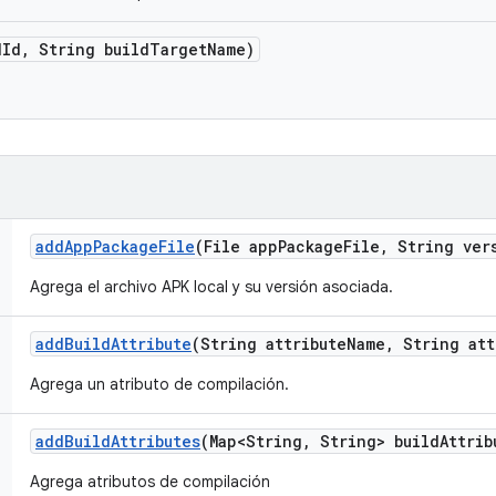
d
Id
,
String build
Target
Name)
add
App
Package
File
(File app
Package
File
,
String ver
Agrega el archivo APK local y su versión asociada.
add
Build
Attribute
(String attribute
Name
,
String att
Agrega un atributo de compilación.
add
Build
Attributes
(Map<String
,
String> build
Attrib
Agrega atributos de compilación