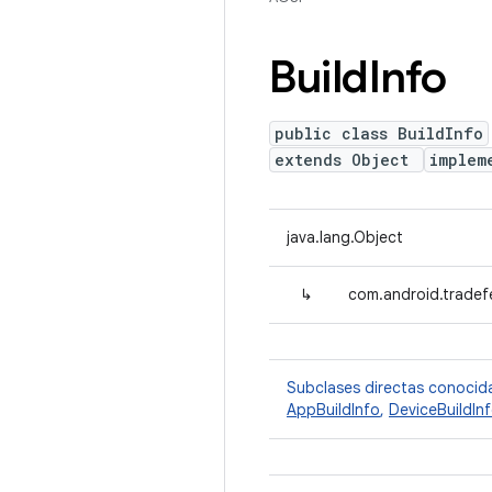
Build
Info
public class BuildInfo
extends Object
implem
java.lang.Object
↳
com.android.tradefe
Subclases directas conocid
AppBuildInfo
,
DeviceBuildIn