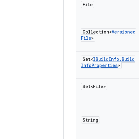
File
Collection<
Versioned
File
>
Set<
IBuild
Info
.
Build
Info
Properties
>
Set<File>
String