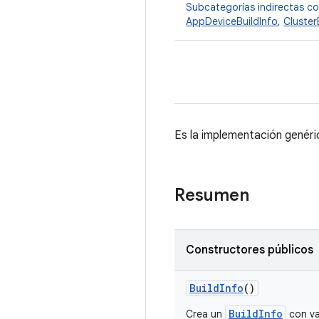
Subcategorías indirectas c
AppDeviceBuildInfo
,
Cluster
Es la implementación genéri
Resumen
Constructores públicos
Build
Info
()
BuildInfo
Crea un
con va