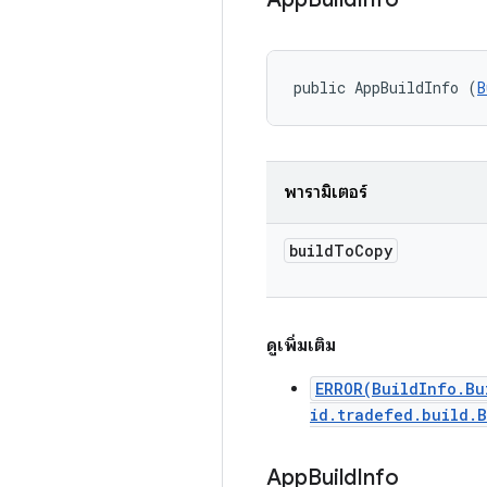
public AppBuildInfo (
B
พารามิเตอร์
build
To
Copy
ดูเพิ่มเติม
ERROR(BuildInfo.Bu
id.tradefed.build.
App
Build
Info