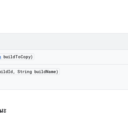
o
build
To
Copy)
uild
Id
,
String build
Name)
รณะ