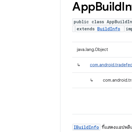
App
Build
I
public class AppBuildI
extends
BuildInfo
im
java.lang.Object
↳
com.android.tradefed.
↳
com.android.tr
IBuildInfo
ที่แสดงแอปพลิ