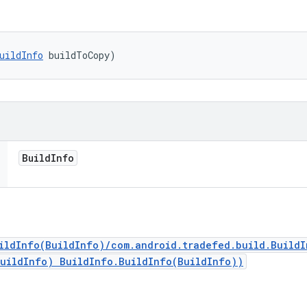
uildInfo
 buildToCopy)
Build
Info
ildInfo(BuildInfo)/com.android.tradefed.build.Build
BuildInfo) BuildInfo.BuildInfo(BuildInfo))