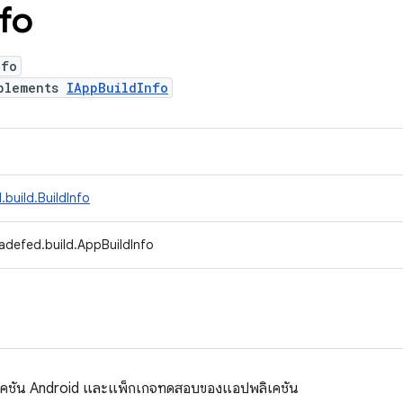
nfo
nfo
plements
IAppBuildInfo
build.BuildInfo
adefed.build.AppBuildInfo
เคชัน Android และแพ็กเกจทดสอบของแอปพลิเคชัน