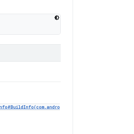
Info#BuildInfo(com.andro