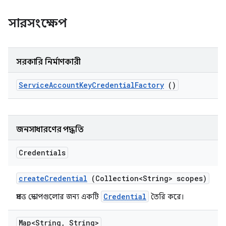
সারসংক্ষেপ
সরকারি নির্মাণকারী
Service
Account
Key
Credential
Factory
()
জনসাধারণের পদ্ধতি
Credentials
create
Credential
(Collection<String> scopes)
Credential
প্রদত্ত স্কোপগুলোর জন্য একটি
তৈরি করে।
Map<String
,
String>