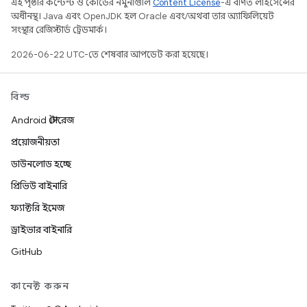
এই পৃষ্ঠার কন্টেন্ট ও কোডের নমুনাগুলি
Content License
-এ বর্ণিত লাইসেন্সের
অধীনস্থ। Java এবং OpenJDK হল Oracle এবং/অথবা তার অ্যাফিলিয়েট
সংস্থার রেজিস্টার্ড ট্রেডমার্ক।
2026-06-22 UTC-তে শেষবার আপডেট করা হয়েছে।
বিল্ড
Android স্টোরেজ
প্রয়োজনীয়তা
ডাউনলোড হচ্ছে
প্রিভিউ বাইনারি
ফ্যাক্টরি ইমেজ
ড্রাইভার বাইনারি
GitHub
কানেক্ট করুন