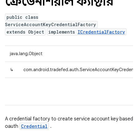
ক্রেডেনশিয়াল ফ্যাক্টরি
public class
ServiceAccountKeyCredentialFactory
extends Object
implements
ICredentialFactory
java.lang.Object
↳
com.android.tradefed.auth.ServiceAccountKeyCredentia
A credential factory to create service account key based
oauth
Credential
.