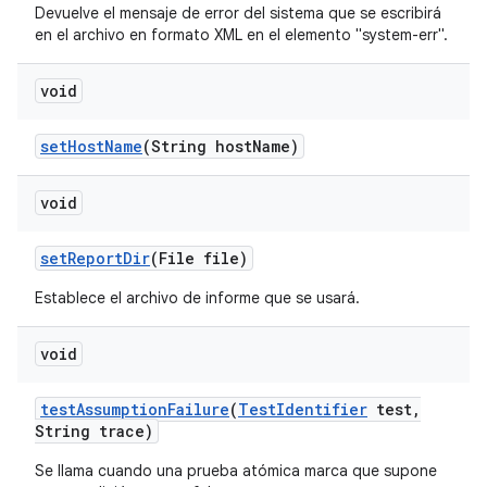
Devuelve el mensaje de error del sistema que se escribirá
en el archivo en formato XML en el elemento "system-err".
void
set
Host
Name
(String host
Name)
void
set
Report
Dir
(File file)
Establece el archivo de informe que se usará.
void
test
Assumption
Failure
(
Test
Identifier
test
,
String trace)
Se llama cuando una prueba atómica marca que supone