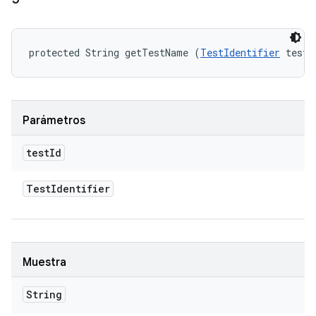
protected String getTestName (
TestIdentifier
 testI
Parámetros
test
Id
Test
Identifier
Muestra
String