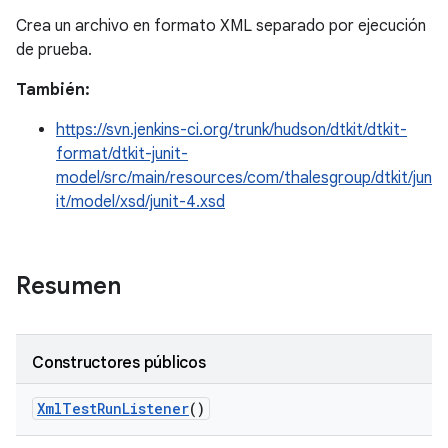
Crea un archivo en formato XML separado por ejecución
de prueba.
También:
https://svn.jenkins-ci.org/trunk/hudson/dtkit/dtkit-
format/dtkit-junit-
model/src/main/resources/com/thalesgroup/dtkit/jun
it/model/xsd/junit-4.xsd
Resumen
Constructores públicos
Xml
Test
Run
Listener
()