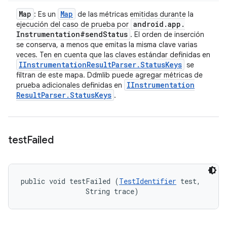
Map
Map
: Es un
de las métricas emitidas durante la
android
.
app
.
ejecución del caso de prueba por
Instrumentation#send
Status
. El orden de inserción
se conserva, a menos que emitas la misma clave varias
veces. Ten en cuenta que las claves estándar definidas en
IInstrumentation
Result
Parser
.
Status
Keys
se
filtran de este mapa. Ddmlib puede agregar métricas de
IInstrumentation
prueba adicionales definidas en
Result
Parser
.
Status
Keys
.
test
Failed
public void testFailed (
TestIdentifier
 test, 

                String trace)