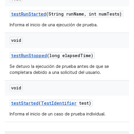
test
Run
Started
(String run
Name
,
int num
Tests)
Informa el inicio de una ejecución de prueba.
void
test
Run
Stopped
(long elapsed
Time)
Se detuvo la ejecución de prueba antes de que se
completara debido a una solicitud del usuario.
void
test
Started
(
Test
Identifier
test)
Informa el inicio de un caso de prueba individual.