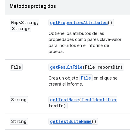
Métodos protegidos
Map<String
,
get
Properties
Attributes
()
String>
Obtiene los atributos de las
propiedades como pares clave-valor
para incluirlos en el informe de
prueba.
File
get
Result
File
(File report
Dir)
File
Crea un objeto
en el que se
creará el informe.
String
get
Test
Name
(
Test
Identifier
test
Id)
String
get
Test
Suite
Name
()