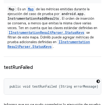
Map
Map
: Es un
de las métricas emitidas durante la
android
.
app
.
ejecución del caso de prueba por
Instrumentation#add
Results
. El orden de inserción
se conserva, a menos que emitas la misma clave varias
veces. Ten en cuenta que las claves estándar definidas en
IInstrumentation
Result
Parser
.
Status
Keys
se
filtran de este mapa. Ddmlib puede agregar métricas de
IInstrumentation
prueba adicionales definidas en
Result
Parser
.
Status
Keys
.
test
Run
Failed
public void testRunFailed (String errorMessage)