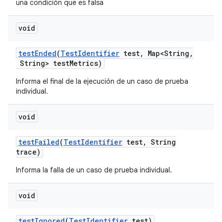
una condición que es falsa
void
test
Ended
(
Test
Identifier
test
,
Map<String
,
String> test
Metrics)
Informa el final de la ejecución de un caso de prueba
individual.
void
test
Failed
(
Test
Identifier
test
,
String
trace)
Informa la falla de un caso de prueba individual.
void
test
Ignored
(
Test
Identifier
test)