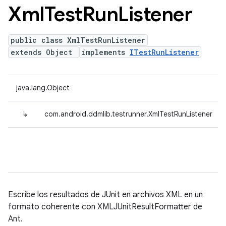
Xml
Test
Run
Listener
public class XmlTestRunListener
extends Object
implements
ITestRunListener
java.lang.Object
↳
com.android.ddmlib.testrunner.XmlTestRunListener
Escribe los resultados de JUnit en archivos XML en un
formato coherente con XMLJUnitResultFormatter de
Ant.