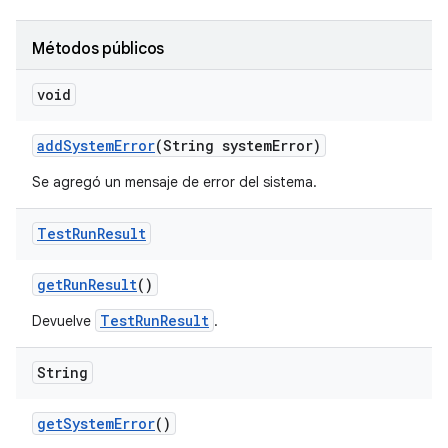
Métodos públicos
void
add
System
Error
(String system
Error)
Se agregó un mensaje de error del sistema.
Test
Run
Result
get
Run
Result
()
TestRunResult
Devuelve
.
String
get
System
Error
()