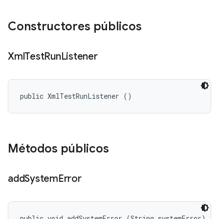
Constructores públicos
Xml
Test
Run
Listener
public XmlTestRunListener ()
Métodos públicos
add
System
Error
public void addSystemError (String systemError)