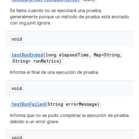
Se llama cuando no se ejecutará una prueba,
generalmente porque un método de prueba está anotado
con org.junit.Ignore.
void
test
Run
Ended
(long elapsed
Time
,
Map<String
,
String> run
Metrics)
Informa el final de una ejecución de prueba.
void
test
Run
Failed
(String error
Message)
Informa que no se pudo completar la ejecución de prueba
debido a un error grave.
void