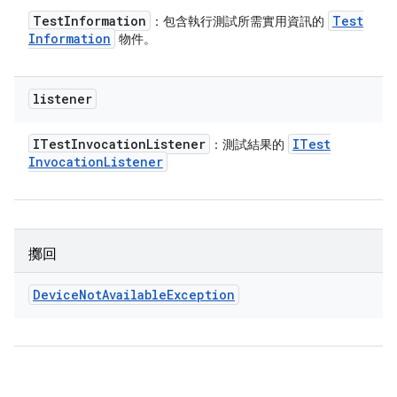
Test
Information
Test
：包含執行測試所需實用資訊的
Information
物件。
listener
ITest
Invocation
Listener
ITest
：測試結果的
Invocation
Listener
擲回
Device
Not
Available
Exception