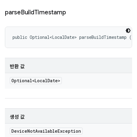
parse
Build
Timestamp
public Optional<LocalDate> parseBuildTimestamp ()
반환 값
Optional<Local
Date>
생성 값
Device
Not
Available
Exception