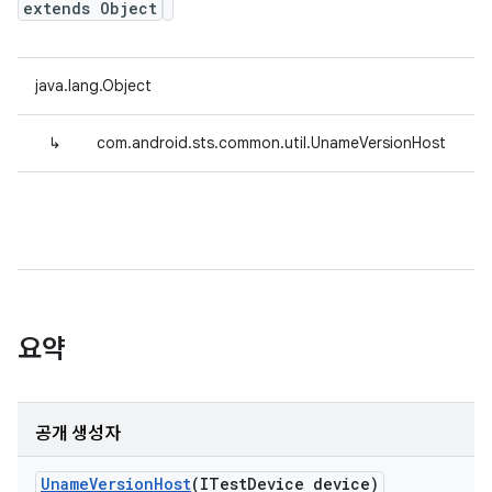
extends Object
java.lang.Object
↳
com.android.sts.common.util.UnameVersionHost
요약
공개 생성자
Uname
Version
Host
(ITest
Device device)