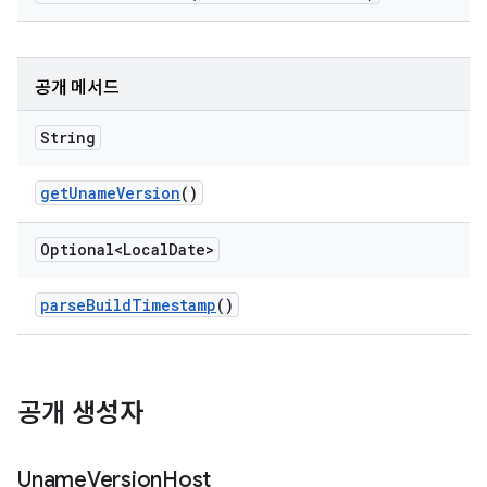
공개 메서드
String
get
Uname
Version
()
Optional<Local
Date>
parse
Build
Timestamp
()
공개 생성자
Uname
Version
Host