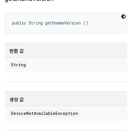
public String getUnameVersion ()
반환 값
String
생성 값
Device
Not
Available
Exception