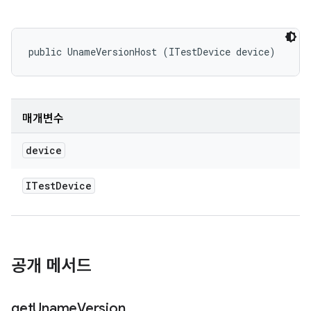
public UnameVersionHost (ITestDevice device)
매개변수
device
ITest
Device
공개 메서드
get
Uname
Version