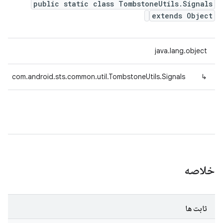
public static class TombstoneUtils.Signals
extends Object
java.lang.object
com.android.sts.common.util.TombstoneUtils.Signals
↳
خلاصه
ثابت ها