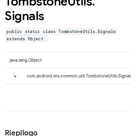
Tombstone
Utils
.
Signals
public static class TombstoneUtils.Signals
extends Object
java.lang.Object
↳
com.android.sts.common.util.TombstoneUtils.Signals
Riepilogo