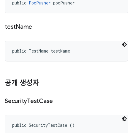
public 
PocPusher
 pocPusher
test
Name
public TestName testName
공개 생성자
Security
Test
Case
public SecurityTestCase ()