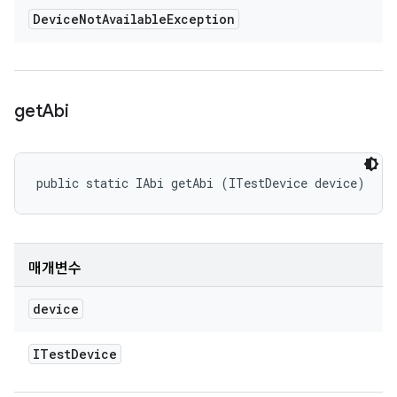
Device
Not
Available
Exception
get
Abi
public static IAbi getAbi (ITestDevice device)
매개변수
device
ITest
Device