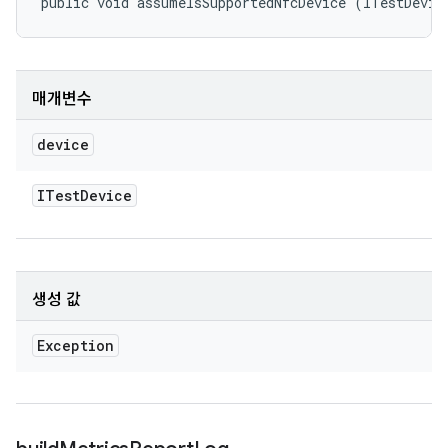
public void assumeIsSupportedNfcDevice (ITestDevic
매개변수
device
ITest
Device
생성 값
Exception