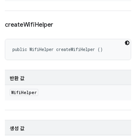
create
Wifi
Helper
public WifiHelper createWifiHelper ()
반환 값
Wifi
Helper
생성 값