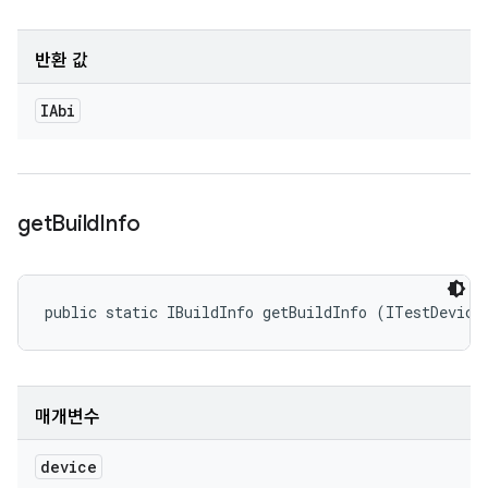
반환 값
IAbi
get
Build
Info
public static IBuildInfo getBuildInfo (ITestDevice
매개변수
device