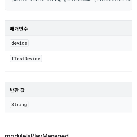
매개변수
device
ITest
Device
반환 값
String
module
Is
Play
Managed