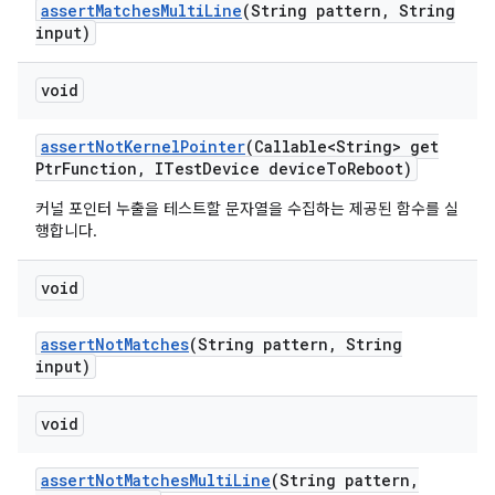
assert
Matches
Multi
Line
(String pattern
,
String
input)
void
assert
Not
Kernel
Pointer
(Callable<String> get
Ptr
Function
,
ITest
Device device
To
Reboot)
커널 포인터 누출을 테스트할 문자열을 수집하는 제공된 함수를 실
행합니다.
void
assert
Not
Matches
(String pattern
,
String
input)
void
assert
Not
Matches
Multi
Line
(String pattern
,