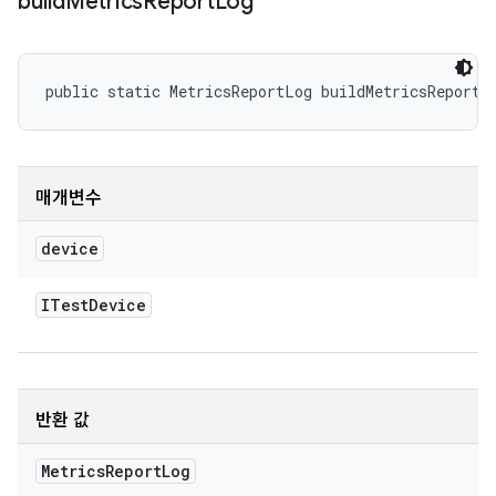
build
Metrics
Report
Log
public static MetricsReportLog buildMetricsReportL
매개변수
device
ITest
Device
반환 값
Metrics
Report
Log