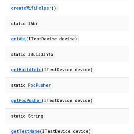
create
Wifi
Helper
()
static IAbi
get
Abi
(ITest
Device device)
static IBuild
Info
get
Build
Info
(ITest
Device device)
static
Poc
Pusher
get
Poc
Pusher
(ITest
Device device)
static String
get
Test
Name
(ITest
Device device)