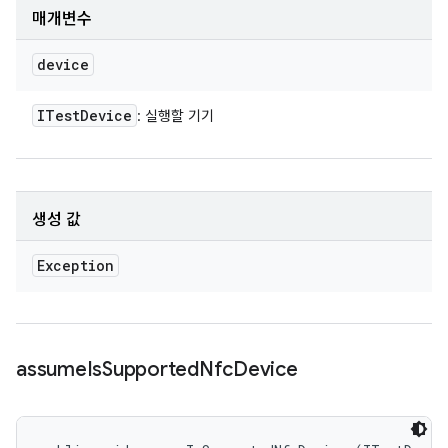
매개변수
device
ITest
Device
: 실행할 기기
생성 값
Exception
assume
Is
Supported
Nfc
Device