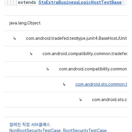
extends
StsExtraBusinessLogicHostTestBase
java.lang.Object
↳
com.android.tradefed.testtype.junit4.BaseHostJUnit4
↳
com.android.compatibility.common.tradefed.
↳
com.android.compatibility.common.tr
↳
com.android.sts.common.tra
↳
com.android.sts.com
알려진 직접 서브클래스
NonRootSecurityTestCase
,
RootSecurityTestCase