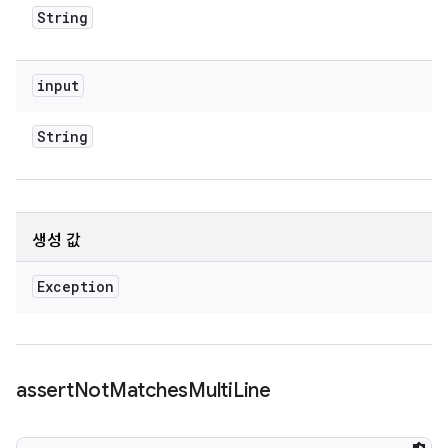
String
input
String
생성 값
Exception
assert
Not
Matches
Multi
Line