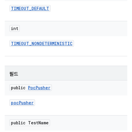
TIMEOUT
_
DEFAULT
int
TIMEOUT
_
NONDETERMINISTIC
필드
public
Poc
Pusher
poc
Pusher
public Test
Name