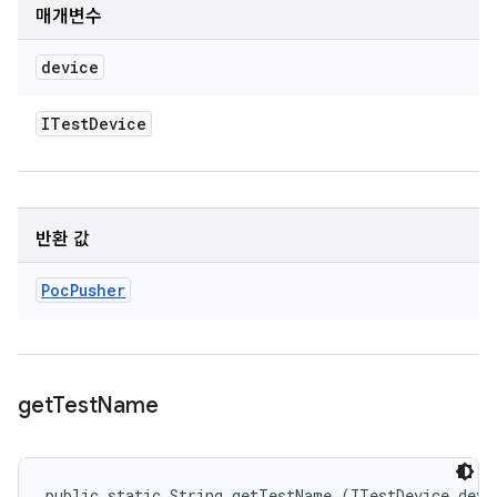
매개변수
device
ITest
Device
반환 값
Poc
Pusher
get
Test
Name
public static String getTestName (ITestDevice devi