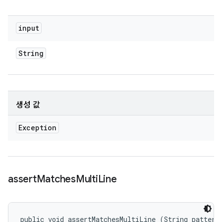
input
String
생성 값
Exception
assert
Matches
Multi
Line
public void assertMatchesMultiLine (String pattern,