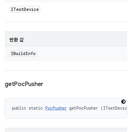
ITest
Device
반환 값
IBuild
Info
get
Poc
Pusher
public static 
PocPusher
 getPocPusher (ITestDevice 