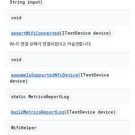
String input)
void
assert
Wifi
Connected
(ITest
Device device)
Wi-Fi 연결 상태가 연결되었다고 어설션합니다.
void
assume
Is
Supported
Nfc
Device
(ITest
Device
device)
static Metrics
Report
Log
build
Metrics
Report
Log
(ITest
Device device)
Wifi
Helper