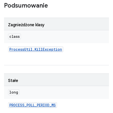
Podsumowanie
Zagnieżdżone klasy
class
Process
Util
.
Kill
Exception
Stałe
long
PROCESS
_
POLL
_
PERIOD
_
MS