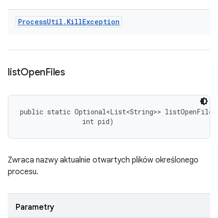
Process
Util
.
Kill
Exception
list
Open
Files
public static Optional<List<String>> listOpenFiles 
                int pid)
Zwraca nazwy aktualnie otwartych plików określonego
procesu.
Parametry