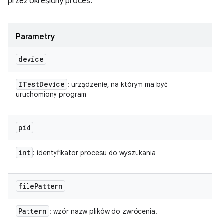
przez określony proces.
Parametry
device
ITest
Device
: urządzenie, na którym ma być
uruchomiony program
pid
int
: identyfikator procesu do wyszukania
file
Pattern
Pattern
: wzór nazw plików do zwrócenia.