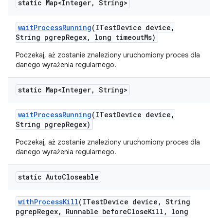
static Map<Integer
,
String>
wait
Process
Running
(ITest
Device device
,
String pgrep
Regex
,
long timeout
Ms)
Poczekaj, aż zostanie znaleziony uruchomiony proces dla
danego wyrażenia regularnego.
static Map<Integer
,
String>
wait
Process
Running
(ITest
Device device
,
String pgrep
Regex)
Poczekaj, aż zostanie znaleziony uruchomiony proces dla
danego wyrażenia regularnego.
static Auto
Closeable
with
Process
Kill
(ITest
Device device
,
String
pgrep
Regex
,
Runnable before
Close
Kill
,
long