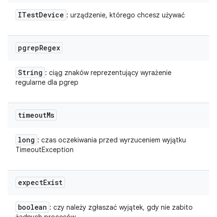
ITest
Device
: urządzenie, którego chcesz używać
pgrep
Regex
String
: ciąg znaków reprezentujący wyrażenie
regularne dla pgrep
timeout
Ms
long
: czas oczekiwania przed wyrzuceniem wyjątku
TimeoutException
expect
Exist
boolean
: czy należy zgłaszać wyjątek, gdy nie zabito