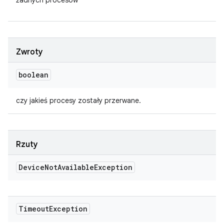
żadnych procesów
Zwroty
boolean
czy jakieś procesy zostały przerwane.
Rzuty
Device
Not
Available
Exception
Timeout
Exception