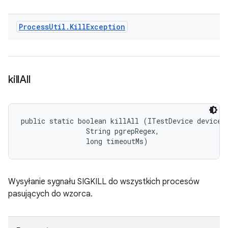
Process
Util
.
Kill
Exception
kill
All
public static boolean killAll (ITestDevice device, 
                String pgrepRegex, 

                long timeoutMs)
Wysyłanie sygnału SIGKILL do wszystkich procesów
pasujących do wzorca.