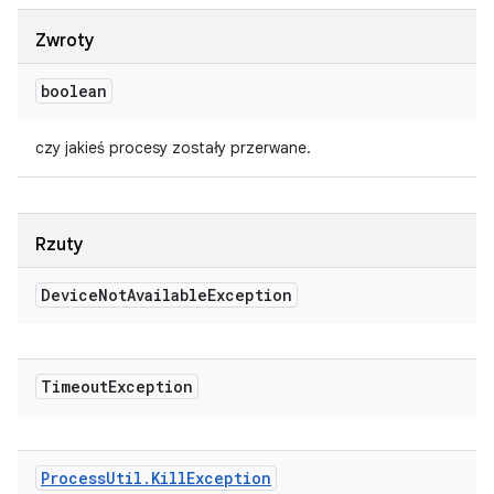
Zwroty
boolean
czy jakieś procesy zostały przerwane.
Rzuty
Device
Not
Available
Exception
Timeout
Exception
Process
Util
.
Kill
Exception