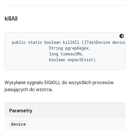
kill
All
public static boolean killAll (ITestDevice device, 
                String pgrepRegex, 

                long timeoutMs, 

                boolean expectExist)
Wysyłanie sygnału SIGKILL do wszystkich procesów
pasujących do wzorca.
Parametry
device