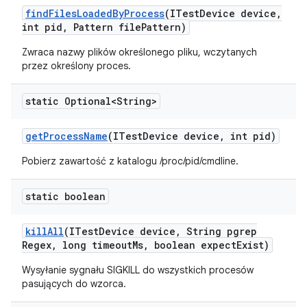
find
Files
Loaded
By
Process
(ITest
Device device
,
int pid
,
Pattern file
Pattern)
Zwraca nazwy plików określonego pliku, wczytanych
przez określony proces.
static Optional<String>
get
Process
Name
(ITest
Device device
,
int pid)
Pobierz zawartość z katalogu /proc/pid/cmdline.
static boolean
kill
All
(ITest
Device device
,
String pgrep
Regex
,
long timeout
Ms
,
boolean expect
Exist)
Wysyłanie sygnału SIGKILL do wszystkich procesów
pasujących do wzorca.