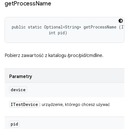
get
Process
Name
public static Optional<String> getProcessName (ITes
                int pid)
Pobierz zawartość z katalogu /proc/pid/cmdline.
Parametry
device
ITest
Device
: urządzenie, którego chcesz używać
pid