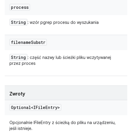
process
String
: wzór pgrep procesu do wyszukania
filename
Substr
String
: część nazwy lub ścieżki pliku wczytywanej
przez proces
Zwroty
Optional<IFile
Entry>
Opcjonalnie IFileEntry z ścieżką do pliku na urządzeniu,
jeśli istnieje.