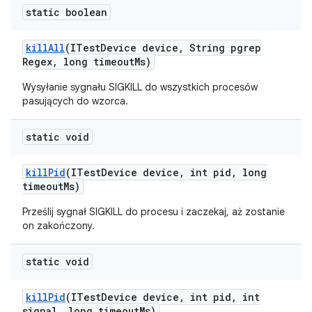
static boolean
kill
All
(ITest
Device device
,
String pgrep
Regex
,
long timeout
Ms)
Wysyłanie sygnału SIGKILL do wszystkich procesów
pasujących do wzorca.
static void
kill
Pid
(ITest
Device device
,
int pid
,
long
timeout
Ms)
Prześlij sygnał SIGKILL do procesu i zaczekaj, aż zostanie
on zakończony.
static void
kill
Pid
(ITest
Device device
,
int pid
,
int
signal
,
long timeout
Ms)