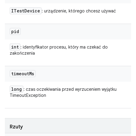
ITest
Device
: urządzenie, którego chcesz używać
pid
int
: identyfikator procesu, który ma czekać do
zakończenia
timeout
Ms
long
: czas oczekiwania przed wyrzuceniem wyjątku
TimeoutException
Rzuty