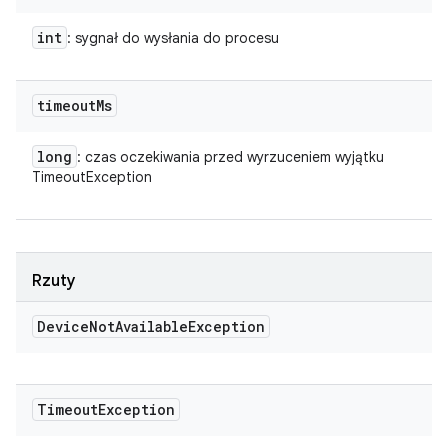
int
: sygnał do wysłania do procesu
timeout
Ms
long
: czas oczekiwania przed wyrzuceniem wyjątku
TimeoutException
Rzuty
Device
Not
Available
Exception
Timeout
Exception