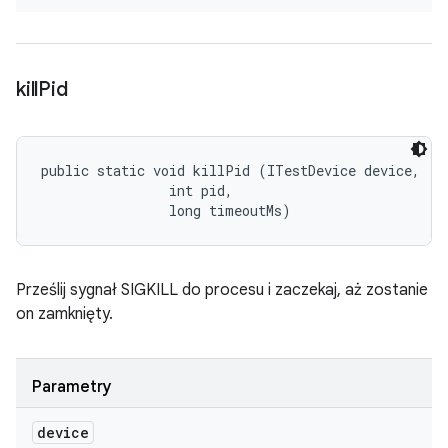
kill
Pid
public static void killPid (ITestDevice device, 

                int pid, 

                long timeoutMs)
Prześlij sygnał SIGKILL do procesu i zaczekaj, aż zostanie
on zamknięty.
Parametry
device