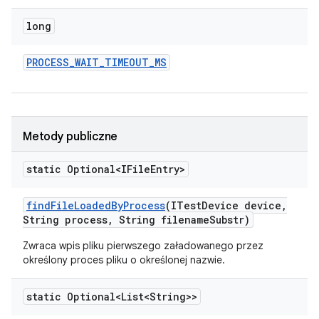
long
PROCESS
_
WAIT
_
TIMEOUT
_
MS
Metody publiczne
static Optional<IFile
Entry>
find
File
Loaded
By
Process
(ITest
Device device
,
String process
,
String filename
Substr)
Zwraca wpis pliku pierwszego załadowanego przez
określony proces pliku o określonej nazwie.
static Optional<List<String>>