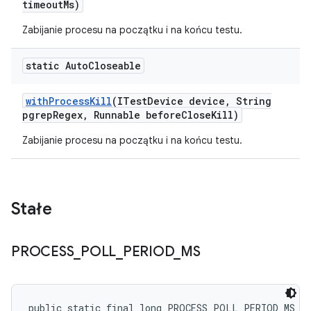
timeout
Ms)
Zabijanie procesu na początku i na końcu testu.
static Auto
Closeable
with
Process
Kill
(ITest
Device device
,
String
pgrep
Regex
,
Runnable before
Close
Kill)
Zabijanie procesu na początku i na końcu testu.
Stałe
PROCESS
_
POLL
_
PERIOD
_
MS
public static final long PROCESS_POLL_PERIOD_MS