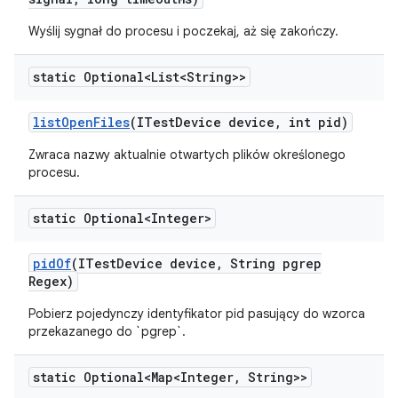
Wyślij sygnał do procesu i poczekaj, aż się zakończy.
static Optional<List<String>>
list
Open
Files
(ITest
Device device
,
int pid)
Zwraca nazwy aktualnie otwartych plików określonego
procesu.
static Optional<Integer>
pid
Of
(ITest
Device device
,
String pgrep
Regex)
Pobierz pojedynczy identyfikator pid pasujący do wzorca
przekazanego do `pgrep`.
static Optional<Map<Integer
,
String>>