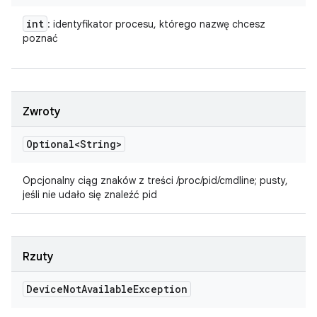
int
: identyfikator procesu, którego nazwę chcesz
poznać
Zwroty
Optional<String>
Opcjonalny ciąg znaków z treści /proc/pid/cmdline; pusty,
jeśli nie udało się znaleźć pid
Rzuty
Device
Not
Available
Exception