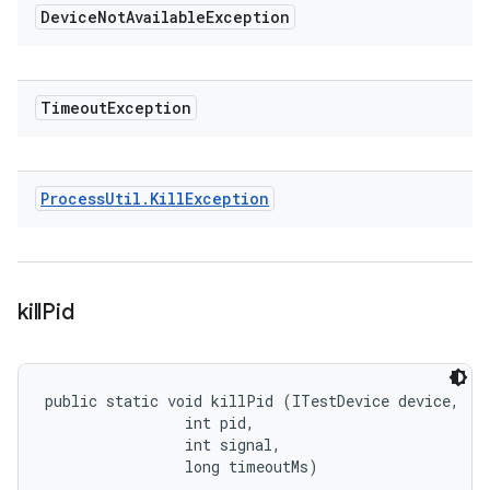
Device
Not
Available
Exception
Timeout
Exception
Process
Util
.
Kill
Exception
kill
Pid
public static void killPid (ITestDevice device, 

                int pid, 

                int signal, 

                long timeoutMs)