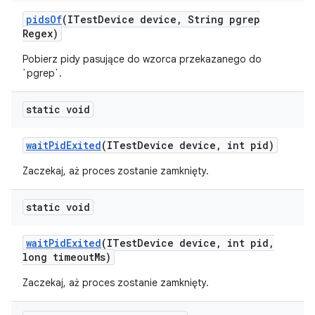
pids
Of
(ITest
Device device
,
String pgrep
Regex)
Pobierz pidy pasujące do wzorca przekazanego do
`pgrep`.
static void
wait
Pid
Exited
(ITest
Device device
,
int pid)
Zaczekaj, aż proces zostanie zamknięty.
static void
wait
Pid
Exited
(ITest
Device device
,
int pid
,
long timeout
Ms)
Zaczekaj, aż proces zostanie zamknięty.