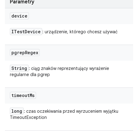
Parametry
device
ITest
Device
: urządzenie, którego chcesz używać
pgrep
Regex
String
: ciąg znaków reprezentujący wyrażenie
regularne dla pgrep
timeout
Ms
long
: czas oczekiwania przed wyrzuceniem wyjątku
TimeoutException