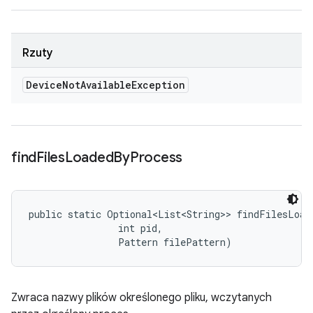
Rzuty
Device
Not
Available
Exception
find
Files
Loaded
By
Process
public static Optional<List<String>> findFilesLoad
                int pid, 

                Pattern filePattern)
Zwraca nazwy plików określonego pliku, wczytanych