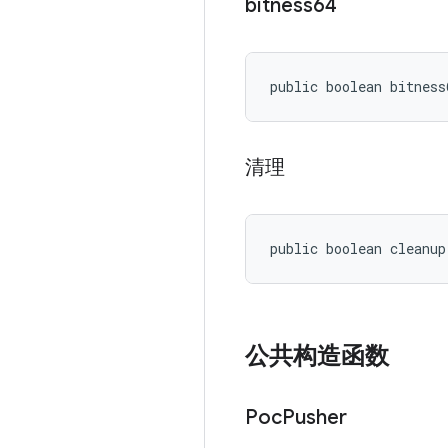
bitness64
public boolean bitness
清理
public boolean cleanup
公共构造函数
Poc
Pusher