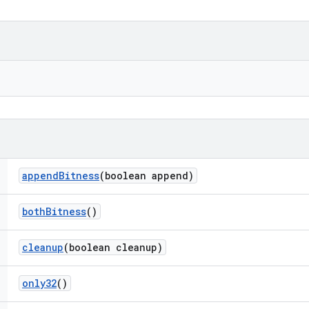
append
Bitness
(boolean append)
both
Bitness
()
cleanup
(boolean cleanup)
only32
()