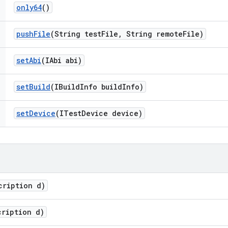
only64
()
push
File
(String test
File
,
String remote
File)
set
Abi
(IAbi abi)
set
Build
(IBuild
Info build
Info)
set
Device
(ITest
Device device)
cription d)
cription d)