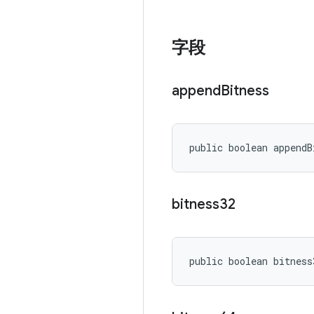
字段
append
Bitness
public boolean appendB
bitness32
public boolean bitness