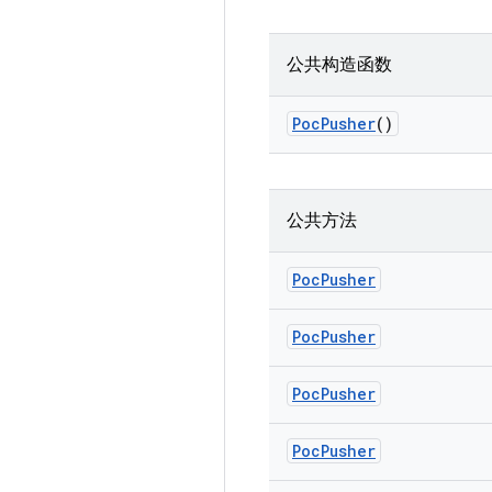
公共构造函数
Poc
Pusher
()
公共方法
Poc
Pusher
Poc
Pusher
Poc
Pusher
Poc
Pusher