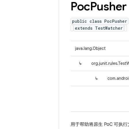
Poc
Pusher
public class PocPusher
extends TestWatcher
java.lang.Object
↳
org.junit.rules.Tes
↳
com.androi
用于帮助将原生 PoC 可执