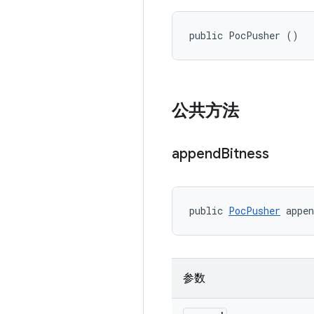
public PocPusher ()
公共方法
append
Bitness
public 
PocPusher
 appe
参数