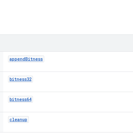
append
Bitness
bitness32
bitness64
cleanup