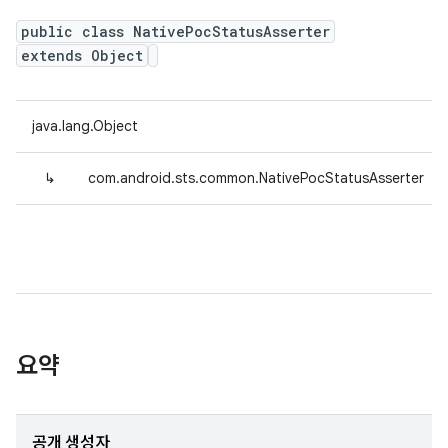
public class NativePocStatusAsserter
extends Object
java.lang.Object
↳
com.android.sts.common.NativePocStatusAsserter
요약
공개 생성자