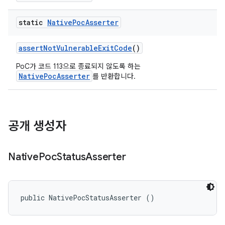
static
Native
Poc
Asserter
assert
Not
Vulnerable
Exit
Code
()
PoC가 코드 113으로 종료되지 않도록 하는
NativePocAsserter
를 반환합니다.
공개 생성자
Native
Poc
Status
Asserter
public NativePocStatusAsserter ()