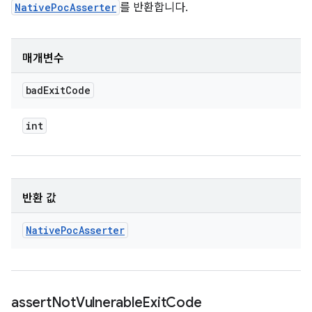
NativePocAsserter
를 반환합니다.
매개변수
bad
Exit
Code
int
반환 값
Native
Poc
Asserter
assert
Not
Vulnerable
Exit
Code