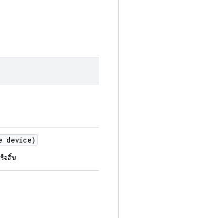
e device)
็จสิ้น