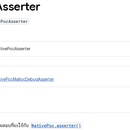
Asserter
ePocAsserter
tivePocAsserter
tivePocMallocDebugAsserter
จสอบที่จะใช้กับ
NativePoc.asserter()