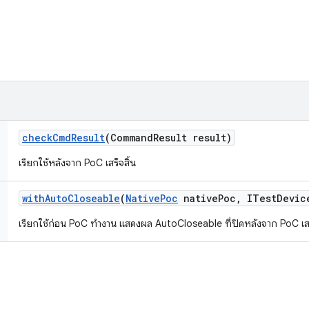
check
Cmd
Result
(Command
Result result)
เรียกใช้หลังจาก PoC เสร็จสิ้น
with
Auto
Closeable
(
Native
Poc
native
Poc
,
ITest
Devic
เรียกใช้ก่อน PoC ทำงาน แสดงผล AutoCloseable ที่ปิดหลังจาก PoC เสร