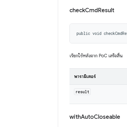
check
Cmd
Result
public void checkCmdR
เรียกใช้หลังจาก PoC เสร็จสิ้น
พารามิเตอร์
result
with
Auto
Closeable