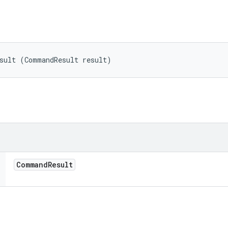
esult (CommandResult result)
Command
Result