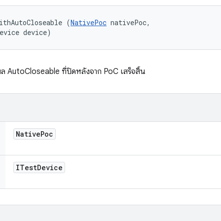
ithAutoCloseable (
NativePoc
 nativePoc, 

evice device)
ล AutoCloseable ที่ปิดหลังจาก PoC เสร็จสิ้น
Native
Poc
ITest
Device