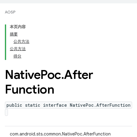
AOSP
本页内容
摘要
公共方法
公共方法
得分
Native
Poc
.
After
Function
public static interface NativePoc.AfterFunction
com.android.sts.common.NativePoc.AfterFunction