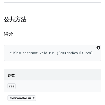
公共方法
得分
public abstract void run (CommandResult res)
参数
res
Command
Result