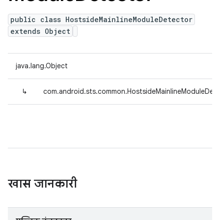
public class HostsideMainlineModuleDetector
extends Object
java.lang.Object
↳
com.android.sts.common.HostsideMainlineModuleDete
खास जानकारी