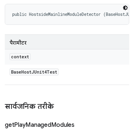
public HostsideMainlineModuleDetector (BaseHostJUn
पैरामीटर
context
Base
Host
JUnit4Test
सार्वजनिक तरीके
get
Play
Managed
Modules