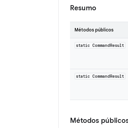
Resumo
Métodos públicos
static Command
Result
static Command
Result
Métodos público