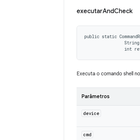
executar
And
Check
public static CommandR
                String
                int re
Executa o comando shell no
Parâmetros
device
cmd