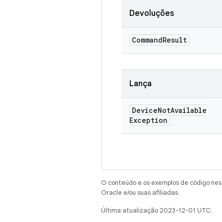
Devoluções
Command
Result
Lança
Device
Not
Available
Exception
O conteúdo e os exemplos de código nest
Oracle e/ou suas afiliadas.
Última atualização 2023-12-01 UTC.