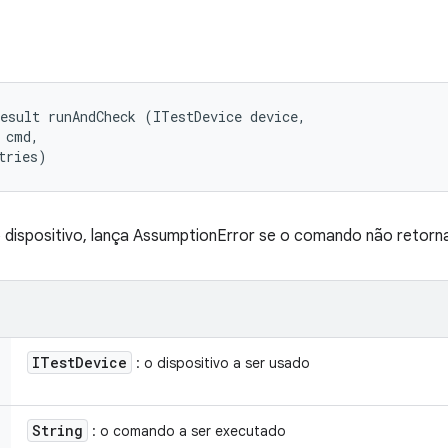
esult runAndCheck (ITestDevice device, 

 cmd, 

tries)
 dispositivo, lança AssumptionError se o comando não retorna
ITest
Device
: o dispositivo a ser usado
String
: o comando a ser executado