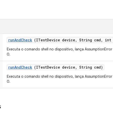
run
And
Check
(ITest
Device device
,
String cmd
,
int 
Executa o comando shell no dispositivo, lança AssumptionErro
0.
run
And
Check
(ITest
Device device
,
String cmd)
Executa o comando shell no dispositivo, lança AssumptionErro
0.
s