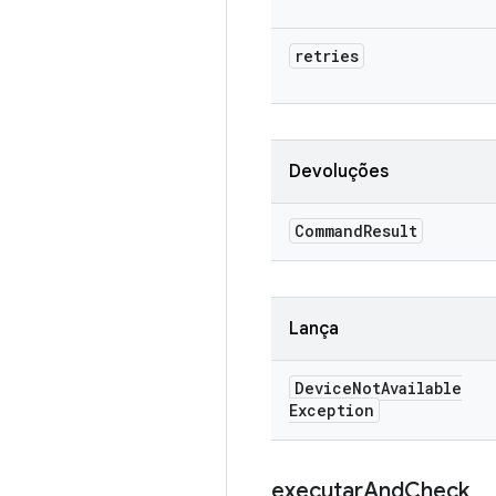
retries
Devoluções
Command
Result
Lança
Device
Not
Available
Exception
executar
And
Check