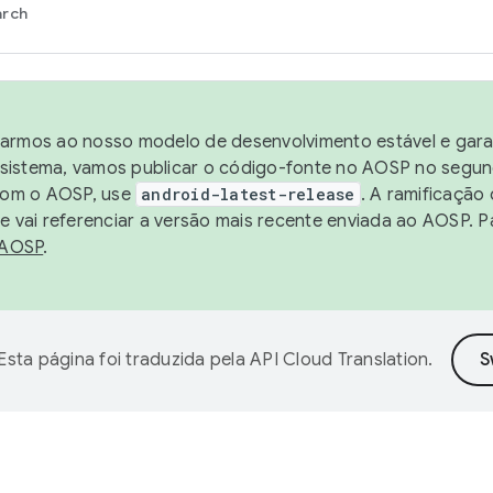
arch
harmos ao nosso modelo de desenvolvimento estável e garan
sistema, vamos publicar o código-fonte no AOSP no segund
 com o AOSP, use
android-latest-release
. A ramificação
 vai referenciar a versão mais recente enviada ao AOSP. P
 AOSP
.
Esta página foi traduzida pela
API Cloud Translation
.