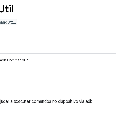
Util
mandUtil
mmon.CommandUtil
 ajudar a executar comandos no dispositivo via adb