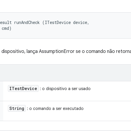
esult runAndCheck (ITestDevice device, 

 cmd)
 dispositivo, lança AssumptionError se o comando não retorna
ITest
Device
: o dispositivo a ser usado
String
: o comando a ser executado