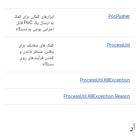
PocPusher
ابزارهای کمکی برای کمک
به ارسال یک PoC قابل
اجرایی بومی به دستگاه
ProcessUtil
کمک های مختلف برای
یافتن، منتظر ماندن و
کشتن فرآیندهای روی
دستگاه
ProcessUtil.KillException
ProcessUtil.KillException.Reason
آر