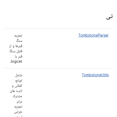
تی
TombstoneParser
تجزیه
سنگ
قبرها و از
فایل سنگ
قبر یا
logcat.
TombstoneUtils
شامل
توابع
کمکی و
ثابت های
مشترک
برای
تجزیه
خرابی
است.