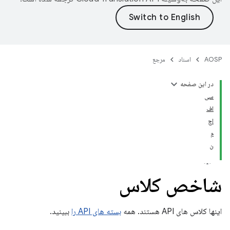
AOSP
اسناد
مرجع
در این صفحه
سی
اف
اچ
م
ن
شاخص کلاس
اینها کلاس های API هستند. همه
بسته های API را
ببینید.