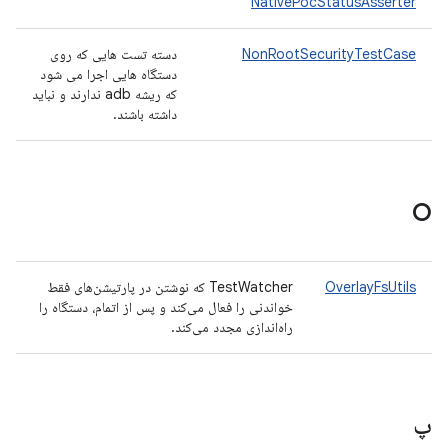
NativePocStatusAsserter
NonRootSecurityTestCase
دسته تست هایی که روی
دستگاه هایی اجرا می شود
که ریشه adb ندارند و نباید
داشته باشند.
O
OverlayFsUtils
TestWatcher که نوشتن در پارتیشن‌های فقط
خواندنی را فعال می‌کند و پس از اتمام، دستگاه را
راه‌اندازی مجدد می‌کند.
پ