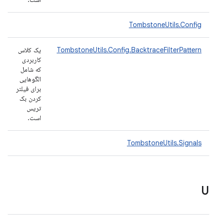
TombstoneUtils.Config
TombstoneUtils.Config.BacktraceFilterPattern
یک کلاس
کاربردی
که شامل
الگوهایی
برای فیلتر
کردن بک
تریس
است.
TombstoneUtils.Signals
U