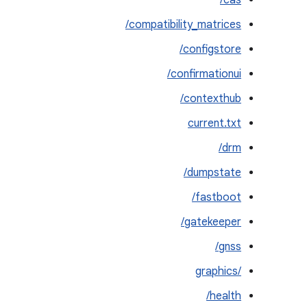
cas/
compatibility_matrices/
configstore/
confirmationui/
contexthub/
current.txt
drm/
dumpstate/
fastboot/
gatekeeper/
gnss/
graphics/‎
health/