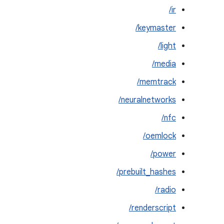
ir/
keymaster/
light/
media/
memtrack/
neuralnetworks/
nfc/
oemlock/
power/
prebuilt_hashes/
radio/
renderscript/