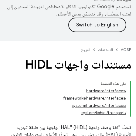
تستخدم Google تكنولوجيا الذكاء الاصطناعي لترجمة المحتوى إلى
لغتك المفضّلة، وقد تتضمّن بعض الأخطاء.
AOSP
المستندات
المرجع
مستندات واجهات HIDL
على هذه الصفحة
/hardware/interfaces
/frameworks/hardware/interfaces
/system/hardware/interfaces
/system/libhidl/transport
تحدّد "لغة وصف واجهة HAL" (HIDL) الواجهة بين طبقة تجريد
الأجهزة (HAL) والمستخدمين. وهي تحدّد الأنواع واستدعاءات الطرق،