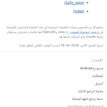
safe_union/
token/
يخضع كل من المحتوى وعيّنات التعليمات البرمجية في هذه الصفحة للتراخيص الموضحّة
في
ترخيص استخدام المحتوى
. إنّ Java وOpenJDK هما علامتان تجاريتان مسجَّلتان
لشركة Oracle و/أو الشركات التابعة لها.
تاريخ التعديل الأخير: 2026-06-18 (حسب التوقيت العالمي المتفَّق عليه)
الإصدار
مستودع Android
المتطلّبات
التنزيل
معاينة البرامج الثنائية
نسخة برامج الجهة المصنِّعة
البرامج الثنائية لبرنامج التشغيل