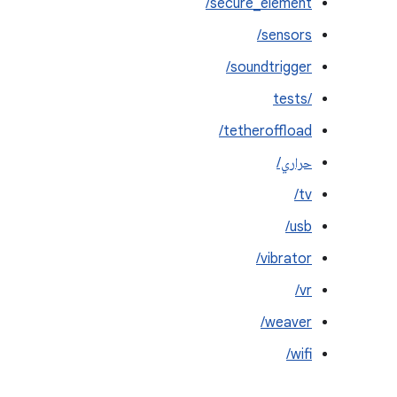
secure_element/
sensors/
soundtrigger/
tests/‎
tetheroffload/
حراري/
tv/
usb/
vibrator/
vr/
weaver/
wifi/