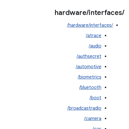
hardware
/
interfaces
/
/hardware/interfaces/
atrace/
audio/
authsecret/
automotive/
biometrics/
bluetooth/
boot/
broadcastradio/
camera/