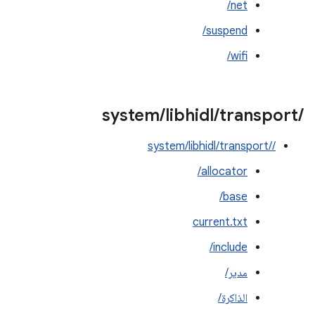
net/
suspend/
wifi/
system
/
libhidl
/
transport
/
/system/libhidl/transport/‎
allocator/
base/
current.txt
include/
مدير/
الذاكرة/