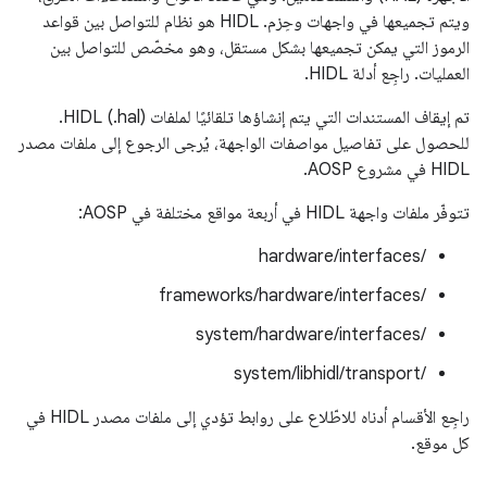
ويتم تجميعها في واجهات وحِزم. ‫HIDL هو نظام للتواصل بين قواعد
الرموز التي يمكن تجميعها بشكل مستقل، وهو مخصّص للتواصل بين
العمليات. راجِع أدلة HIDL.
تم إيقاف المستندات التي يتم إنشاؤها تلقائيًا لملفات HIDL (.hal).
للحصول على تفاصيل مواصفات الواجهة، يُرجى الرجوع إلى ملفات مصدر
HIDL في مشروع AOSP.
تتوفّر ملفات واجهة HIDL في أربعة مواقع مختلفة في AOSP:
/hardware/interfaces
/frameworks/hardware/interfaces
/system/hardware/interfaces
/system/libhidl/transport
راجِع الأقسام أدناه للاطّلاع على روابط تؤدي إلى ملفات مصدر HIDL في
كل موقع.