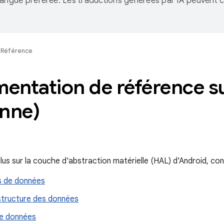
langue préférée. Les traductions générées par IA peuvent c
.
Référence
entation de référence s
enne)
lus sur la couche d'abstraction matérielle (HAL) d'Android, con
s de données
 structure des données
e données