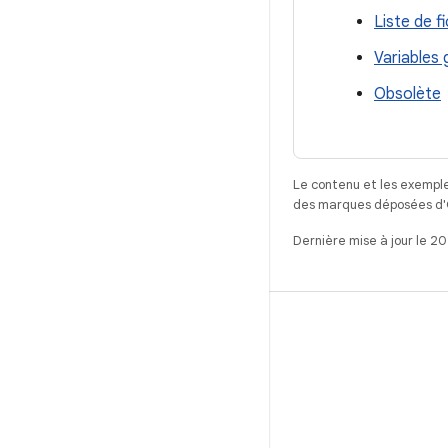
Liste de f
Variables 
Obsolète
Le contenu et les exemple
des marques déposées d'Or
Dernière mise à jour le 2
CRÉER
Référentiel Android
Exigences
Téléchargement