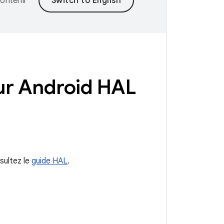
ontenir
ur Android HAL
sultez le
guide HAL
.