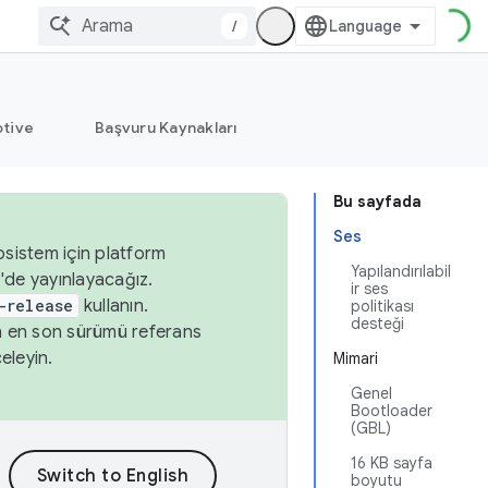
/
tive
Başvuru Kaynakları
Bu sayfada
Ses
osistem için platform
Yapılandırılabil
'de yayınlayacağız.
ir ses
-release
kullanın.
politikası
desteği
n en son sürümü referans
eleyin.
Mimari
Genel
Bootloader
(GBL)
16 KB sayfa
boyutu