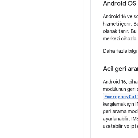
Android OS
Android 16 ve so
hizmeti içerir. 
olanak tanır. Bu
merkezi cihazla e
Daha fazla bilgi
Acil geri a
Android 16, cih
modülünün geri 
EmergencyCal
karşılamak için I
geri arama modu
ayarlanabilir. I
uzatabilir ve ipta