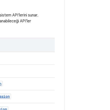
sistem API'lerini sunar.
anabileceği API'ler
n
ssion
sion