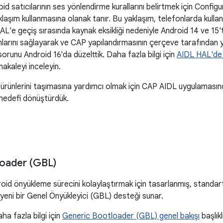
d satıcılarının ses yönlendirme kurallarını belirtmek için Configu
aklaşım kullanmasına olanak tanır. Bu yaklaşım, telefonlarda kull
AL'e geçiş sırasında kaynak eksikliği nedeniyle Android 14 ve 1
mlarını sağlayarak ve CAP yapılandırmasının çerçeve tarafından
sorunu Android 16'da düzelttik. Daha fazla bilgi için
AIDL HAL'de ya
makaleyi inceleyin.
ın ürünlerini taşımasına yardımcı olmak için CAP AIDL uygulamas
 hedefi dönüştürdük.
oader (GBL)
oid önyükleme sürecini kolaylaştırmak için tasarlanmış, standartla
 yeni bir Genel Önyükleyici (GBL) desteği sunar.
a fazla bilgi için
Generic Bootloader (GBL) genel bakışı
başlıkl