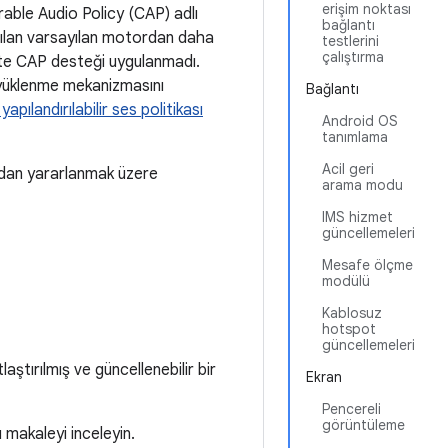
erişim noktası
rable Audio Policy (CAP) adlı
bağlantı
anılan varsayılan motordan daha
testlerini
çalıştırma
5'te CAP desteği uygulanmadı.
 yüklenme mekanizmasını
Bağlantı
pılandırılabilir ses politikası
Android OS
tanımlama
Acil geri
ından yararlanmak üzere
arama modu
IMS hizmet
güncellemeleri
Mesafe ölçme
modülü
Kablosuz
hotspot
güncellemeleri
ştırılmış ve güncellenebilir bir
Ekran
Pencereli
görüntüleme
ı makaleyi inceleyin.