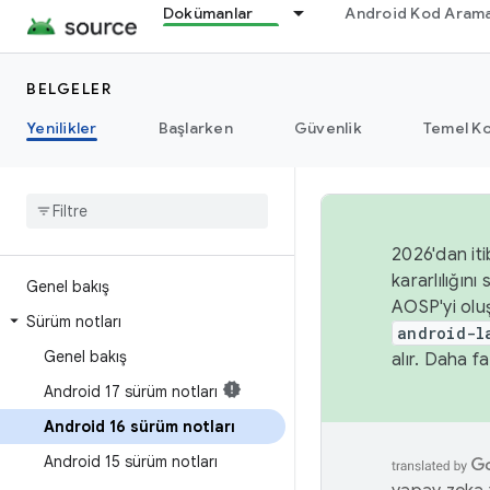
Dokümanlar
Android Kod Arama
BELGELER
Yenilikler
Başlarken
Güvenlik
Temel Ko
2026'dan iti
kararlılığı
Genel bakış
AOSP'yi olu
Sürüm notları
android-l
Genel bakış
alır. Daha fa
Android 17 sürüm notları
Android 16 sürüm notları
Android 15 sürüm notları