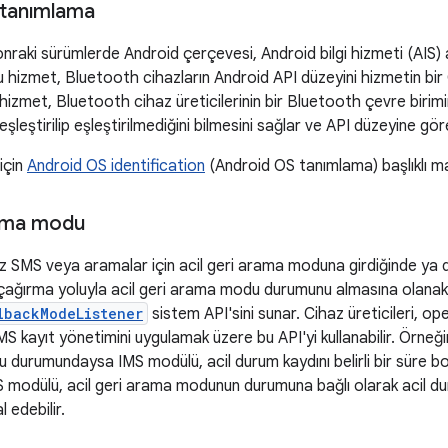
 tanımlama
nraki sürümlerde Android çerçevesi, Android bilgi hizmeti (AIS) a
Bu hizmet, Bluetooth cihazların Android API düzeyini hizmetin bi
 hizmet, Bluetooth cihaz üreticilerinin bir Bluetooth çevre birimi
şleştirilip eşleştirilmediğini bilmesini sağlar ve API düzeyine gö
 için
Android OS identification
(Android OS tanımlama) başlıklı ma
rama modu
az SMS veya aramalar için acil geri arama moduna girdiğinde ya
çağırma yoluyla acil geri arama modu durumunu almasına olanak
lbackModeListener
sistem API'sini sunar. Cihaz üreticileri, o
MS kayıt yönetimini uygulamak üzere bu API'yi kullanabilir. Örneğin
 durumundaysa IMS modülü, acil durum kaydını belirli bir süre 
MS modülü, acil geri arama modunun durumuna bağlı olarak acil dur
l edebilir.