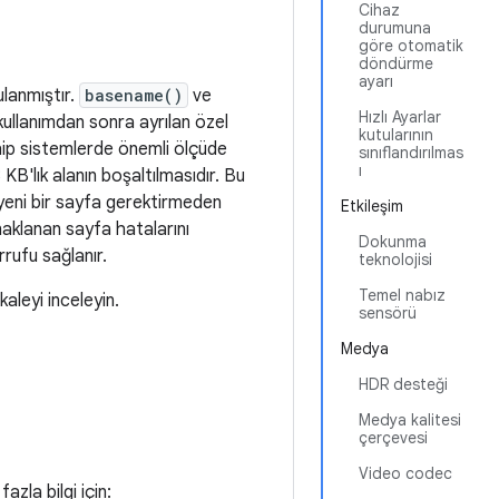
Cihaz
durumuna
göre otomatik
döndürme
ayarı
lanmıştır.
basename()
ve
Hızlı Ayarlar
 kullanımdan sonra ayrılan özel
kutularının
sahip sistemlerde önemli ölçüde
sınıflandırılmas
ı
 KB'lık alanın boşaltılmasıdır. Bu
yeni bir sayfa gerektirmeden
Etkileşim
naklanan sayfa hatalarını
Dokunma
rufu sağlanır.
teknolojisi
Temel nabız
kaleyi inceleyin.
sensörü
Medya
HDR desteği
Medya kalitesi
çerçevesi
Video codec
azla bilgi için: