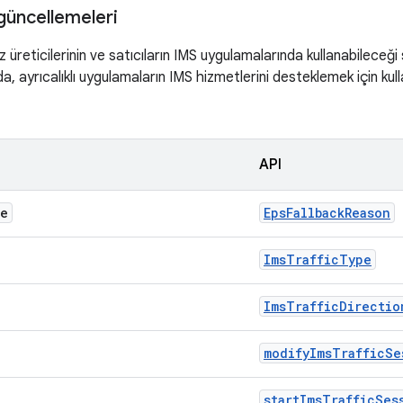
güncellemeleri
 üreticilerinin ve satıcıların IMS uygulamalarında kullanabileceği 
a, ayrıcalıklı uygulamaların IMS hizmetlerini desteklemek için kull
API
re
EpsFallbackReason
ImsTrafficType
ImsTrafficDirectio
modifyImsTrafficSe
startImsTrafficSes