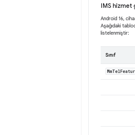
IMS hizmet 
Android 16, cihaz
Aşağıdaki tablod
listelenmiştir:
Sınıf
Mm
Tel
Featu