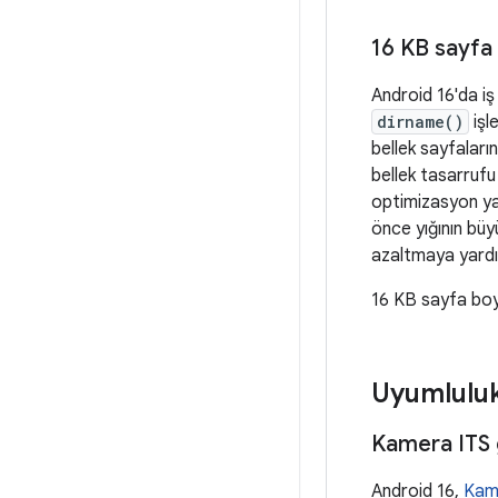
16 KB sayfa
Android 16'da iş
dirname()
işl
bellek sayfaları
bellek tasarrufu 
optimizasyon ya
önce yığının büy
azaltmaya yardım
16 KB sayfa boyu
Uyumlulu
Kamera ITS 
Android 16,
Kame