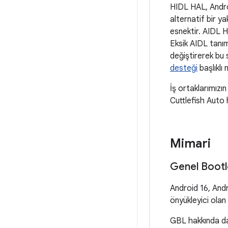
HIDL HAL, Androi
alternatif bir y
esnektir. AIDL H
Eksik AIDL tanı
değiştirerek bu 
desteği
başlıklı 
İş ortaklarımız
Cuttlefish Auto
Mimari
Genel Bootl
Android 16, Andr
önyükleyici olan
GBL hakkında dah