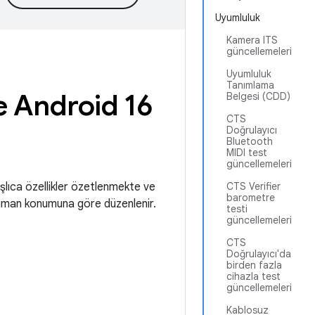
Uyumluluk
Kamera ITS
güncellemeleri
Uyumluluk
Tanımlama
 Android 16
Belgesi (CDD)
CTS
Doğrulayıcı
Bluetooth
MIDI test
güncellemeleri
lıca özellikler özetlenmekte ve
CTS Verifier
barometre
doküman konumuna göre düzenlenir.
testi
güncellemeleri
CTS
Doğrulayıcı'da
birden fazla
cihazla test
güncellemeleri
Kablosuz