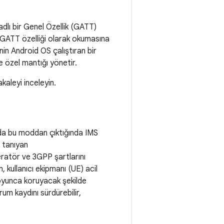
dlı bir Genel Özellik (GATT)
r GATT özelliği olarak okumasına
nin Android OS çalıştıran bir
re özel mantığı yönetir.
kaleyi inceleyin.
 da bu moddan çıktığında IMS
 tanıyan
peratör ve 3GPP şartlarını
, kullanıcı ekipmanı (UE) acil
boyunca koruyacak şekilde
um kaydını sürdürebilir,