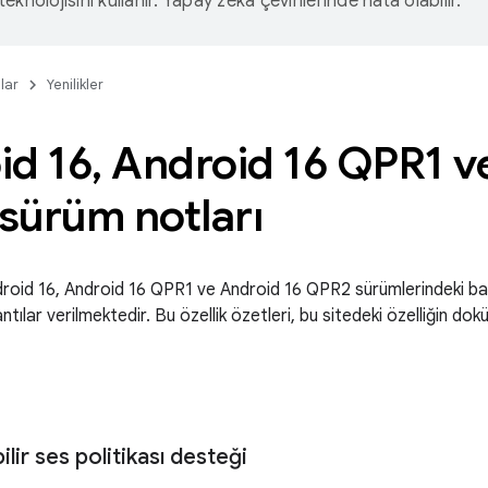
eknolojisini kullanır. Yapay zeka çevirilerinde hata olabilir.
lar
Yenilikler
id 16
,
Android 16 QPR1 ve
sürüm notları
roid 16, Android 16 QPR1 ve Android 16 QPR2 sürümlerindeki baş
lantılar verilmektedir. Bu özellik özetleri, bu sitedeki özelliğin 
bilir ses politikası desteği