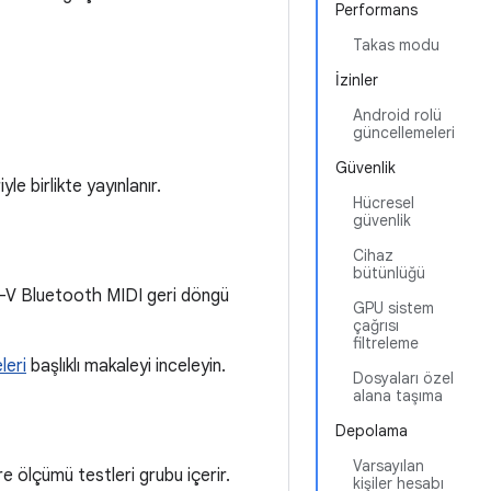
Performans
Takas modu
İzinler
Android rolü
güncellemeleri
Güvenlik
e birlikte yayınlanır.
Hücresel
güvenlik
Cihaz
bütünlüğü
TS-V Bluetooth MIDI geri döngü
GPU sistem
çağrısı
filtreleme
leri
başlıklı makaleyi inceleyin.
Dosyaları özel
alana taşıma
Depolama
Varsayılan
e ölçümü testleri grubu içerir.
kişiler hesabı