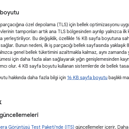
 boyutu
 parçacığına özel depolama (TLS) için bellek optimizasyonu uygu
evlerinin tamponları artık ana TLS bölgesinden ayrılıp yalnızca ilk
na yerleştiriliyor. Bu değişiklik, özellikle 16 KB sayfa boyutuna 
sağlar. Bunun nedeni, ilk iş parçacığı bellek sayfasında yaklaşık 8
lnızca genel bellek tüketimini azaltmakla kalmaz, aynı zamanda 
ümesi için daha fazla alan sağlayarak yığın genişlemesinden kay
cı olur. 4 KB sayfa boyutu kullanan sistemlerde de bellek tasar
tu hakkında daha fazla bilgi için
16 KB sayfa boyutu
başlıklı ma
k
güncellemeleri
ra Görüntüsü Test Paketi'nde (ITS)
güncellemeler içerir. Daha f