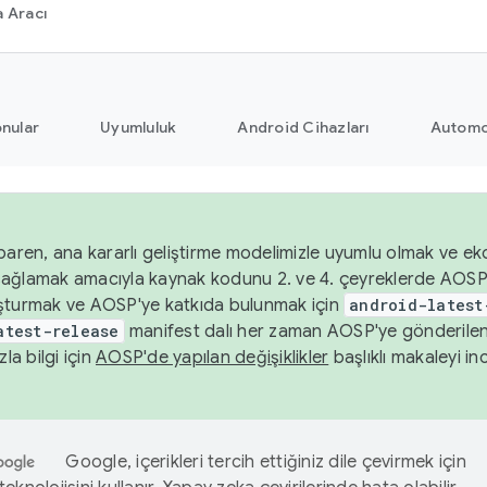
 Aracı
nular
Uyumluluk
Android Cihazları
Automo
baren, ana kararlı geliştirme modelimizle uyumlu olmak ve ek
nı sağlamak amacıyla kaynak kodunu 2. ve 4. çeyreklerde AOSP
şturmak ve AOSP'ye katkıda bulunmak için
android-latest
atest-release
manifest dalı her zaman AOSP'ye gönderile
zla bilgi için
AOSP'de yapılan değişiklikler
başlıklı makaleyi inc
Google, içerikleri tercih ettiğiniz dile çevirmek için