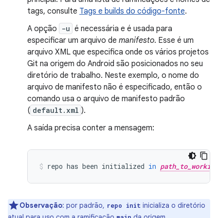
tags, consulte
Tags e builds do código-fonte
.
A opção
-u
é necessária e é usada para
especificar um arquivo de
manifesto
. Esse é um
arquivo XML que especifica onde os vários projetos
Git na origem do Android são posicionados no seu
diretório de trabalho. Neste exemplo, o nome do
arquivo de manifesto não é especificado, então o
comando usa o arquivo de manifesto padrão
(
default.xml
).
A saída precisa conter a mensagem:
repo
has
been
initialized
in
path_to_workin
Observação
:
por padrão,
inicializa o diretório
repo init
atual para uso com a ramificação
da origem.
main