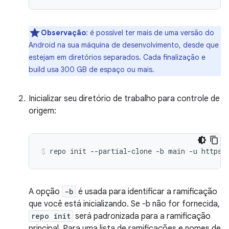
Observação
:
é possível ter mais de uma versão do
Android na sua máquina de desenvolvimento, desde que
estejam em diretórios separados. Cada finalização e
build usa 300 GB de espaço ou mais.
Inicializar seu diretório de trabalho para controle de
origem:
repo
init
--partial-clone
-b
main
-u
https:
A opção
-b
é usada para identificar a ramificação
que você está inicializando. Se -b não for fornecida,
repo init
será padronizada para a ramificação
principal. Para uma lista de ramificações e nomes de