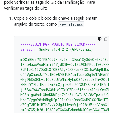
pode verificar as tags do Git da ramificação. Para
verificar as tags do Git:
Copie e cole o bloco de chave a seguir em um
arquivo de texto, como
keyfile.asc
.
-----BEGIN PGP PUBLIC KEY BLOCK-----
Version
:
GnuPG v1.4.2.2 (GNU/Linux)
mQGiBEnnWD4RBACt9/h4v9xnnGDou13y3dvOx6/t43LP
lFhpHawsVAcFlmi7f7jdSRF+OvtZL9ShPKdLfwBJMNkU
8tR1cXb197Ob8kOfQB3A9yk2XZ4ei4ZC3i6wVdqHLRxAB
u4PVgChaAJzTYJ1EG+UYBIUEAJmfearb0qRAN7dEoff0F
wNj96SA8BL+a1OoEUUfpMhiHyLuQSftxisJxTh+2Qclz
/HMdOY7LJlHaqtXmZxXjjtw5Uc2QG8UY8aziU3IE9nTj
jU5SA/9WwIps4SC84ielIXiGWEqq6i6/sk4I9q1YemZF2
MGSa1gA8s4iQbsKNWPgp7M3a51JCVCu6l/8zTpA+uUGap
b/aF/ygcR8mh5hgUfpF9IpXdknOsbKCvM9lSSfRciETyk
aWQgT3BlbiBTb3VyY2UgUHJvamVjdCA8aW5pdGlhbC1j
cm9pZC5jb20+iGAEExECACAFAknnWD4CGwMGCwkIBwMC