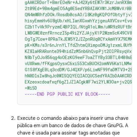
gAAKCRDorT+BmrEOeNr+AJ42Xy6tEW7r3KzrJxnRX8mi
2t09Ed+9Bm4gmEO5Ag0ESedYRBAIAKVW1JcMBWvV/0Bo9
QN4mWRhfzDOk/Rosdb0csAO/l8Kz0gKQPOfObtyYjvI8
hisyEmmHv6U8gUb/xHLIanXGxwhYzjgeuAXVCsv+EvoP
C2b1TvVk9PryzmE4BPIQL/NtgR1oLWm/uWR9zRUFtBnE4
LWBGWE0znfRrnczI5p49i2YZJAjyX1P2WzmScK49CV82
OgTg7Cow+8PRaTkJEW5Y2JIZpnRUq0CYxAmHYX79EMKH
pK+KMs/s3r6nJrnYLTfdZhtmQXimpoDMJg1zxmL8UfNU
KZ8laHRARonte394hidZzM5nb6hQvpPjt2OlPRsyqVxw4
N8bTyOJo856qg4oOEzKG9eeF7oaZTYBy33BTL0408sEB
vUXRwm/fFKgpsOysxC6xi553CxBUCH2omNV6Ka1LNMwzS
G1S8fXgE0Lq3cdDM/GJ4QXP/p6LiwNF99faDMTV3+2SA
hN0DlsIw8hqJc0WISQQYEQIACQUCSedYRAIbDAAKCRDo
EXzeoxcdoafxqf6gZlJZlACgkWF7wi2YLW3Oa+jv2QST
=Wi5D
-----END PGP PUBLIC KEY BLOCK-----
Execute o comando abaixo para inserir uma chave
pública em um banco de dados de chave GnuPG. A
chave é usada para assinar tags anotadas que