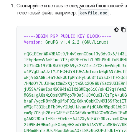
Скопируйте и вставьте следующий блок ключей в
текстовый файл, например,
keyfile.asc
.
-----BEGIN PGP PUBLIC KEY BLOCK-----
Version
:
GnuPG v1.4.2.2 (GNU/Linux)
mQGiBEnnWD4RBACt9/h4v9xnnGDou13y3dvOx6/t43LP
lFhpHawsVAcFlmi7f7jdSRF+OvtZL9ShPKdLfwBJMNkU
8tR1cXb197Ob8kOfQB3A9yk2XZ4ei4ZC3i6wVdqHLRxAB
u4PVgChaAJzTYJ1EG+UYBIUEAJmfearb0qRAN7dEoff0F
wNj96SA8BL+a1OoEUUfpMhiHyLuQSftxisJxTh+2Qclz
/HMdOY7LJlHaqtXmZxXjjtw5Uc2QG8UY8aziU3IE9nTj
jU5SA/9WwIps4SC84ielIXiGWEqq6i6/sk4I9q1YemZF2
MGSa1gA8s4iQbsKNWPgp7M3a51JCVCu6l/8zTpA+uUGap
b/aF/ygcR8mh5hgUfpF9IpXdknOsbKCvM9lSSfRciETyk
aWQgT3BlbiBTb3VyY2UgUHJvamVjdCA8aW5pdGlhbC1j
cm9pZC5jb20+iGAEExECACAFAknnWD4CGwMGCwkIBwMC
gAAKCRDorT+BmrEOeNr+AJ42Xy6tEW7r3KzrJxnRX8mi
2t09Ed+9Bm4gmEO5Ag0ESedYRBAIAKVW1JcMBWvV/0Bo9
QN4mWRhfzDOk/Rosdb0csAO/l8Kz0gKQPOfObtyYjvI8