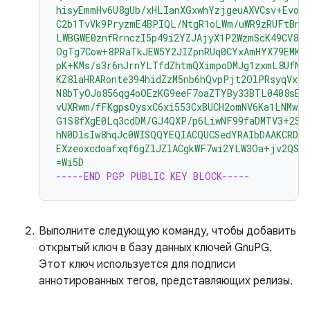
hisyEmmHv6U8gUb/xHLIanXGxwhYzjgeuAXVCsv+EvoP
C2b1TvVk9PryzmE4BPIQL/NtgR1oLWm/uWR9zRUFtBnE4
LWBGWE0znfRrnczI5p49i2YZJAjyX1P2WzmScK49CV82
OgTg7Cow+8PRaTkJEW5Y2JIZpnRUq0CYxAmHYX79EMKH
pK+KMs/s3r6nJrnYLTfdZhtmQXimpoDMJg1zxmL8UfNU
KZ8laHRARonte394hidZzM5nb6hQvpPjt2OlPRsyqVxw4
N8bTyOJo856qg4oOEzKG9eeF7oaZTYBy33BTL0408sEB
vUXRwm/fFKgpsOysxC6xi553CxBUCH2omNV6Ka1LNMwzS
G1S8fXgE0Lq3cdDM/GJ4QXP/p6LiwNF99faDMTV3+2SA
hN0DlsIw8hqJc0WISQQYEQIACQUCSedYRAIbDAAKCRDo
EXzeoxcdoafxqf6gZlJZlACgkWF7wi2YLW3Oa+jv2QST
=Wi5D
-----END PGP PUBLIC KEY BLOCK-----
Выполните следующую команду, чтобы добавить
открытый ключ в базу данных ключей GnuPG.
Этот ключ используется для подписи
аннотированных тегов, представляющих релизы.