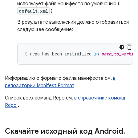
использует файл манифеста по умолчанию (
default.xml
).
В результате выполнения должно отобразиться
следующее сообщение:
repo
has
been
initialized
in
path_to_workin
Информацию о формате файла манифеста см.
в
репозитории Manifest Format
.
Список всех команд Repo см.
в справочнике команд
Repo
.
Скачайте исходный код Android
.