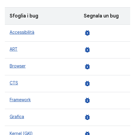
Sfoglia i bug
Segnala un bug
bug_report
Accessibilità
bug_report
ART
bug_report
Browser
bug_report
CTS
bug_report
Framework
bug_report
Grafica
bug_report
Kernel (GKI)