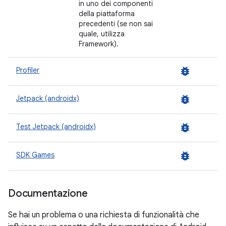
in uno dei componenti
della piattaforma
precedenti (se non sai
quale, utilizza
Framework).
bug_report
Profiler
bug_report
Jetpack (androidx)
bug_report
Test Jetpack (androidx)
bug_report
SDK Games
Documentazione
Se hai un problema o una richiesta di funzionalità che