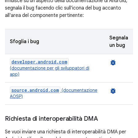
influisce su un aspetto della documentazione di Android,
segnala il bug facendo clic sull'icona del bug accanto
all'area del componente pertinente:
Segnala
Sfoglia i bug
un bug
developer.android.com
bug_report
(documentazione per gli sviluppatori di
app)
source.android.com
bug_report
(documentazione
AOSP)
Richiesta di interoperabilità DMA
Se vuoi inviare una richiesta di interoperabilità DMA per