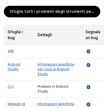
Sfoglia tutti i problemi degli strumenti per sviluppatori
Sfoglia i
Segnala
Dettagli
bug
un bug
bug_report
adb
bug_report
Android
Informazioni specifiche
Studio
per i bug di Android
Studio
bug_report
C++
Problemi in Android
Studio
bug_report
Immagini di
Informazioni specifiche