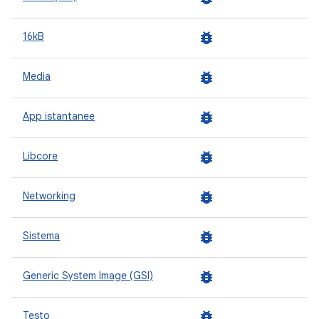
bug_report
16kB
bug_report
Media
bug_report
App istantanee
bug_report
Libcore
bug_report
Networking
bug_report
Sistema
bug_report
Generic System Image (GSI)
bug_report
Testo