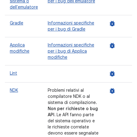
sistema o
per i bug dell'emulatore
dell'emulatore
bug_report
Gradle
Informazioni specifiche
per i bug di Gradle
bug_report
Applica
Informazioni specifiche
modifiche
per i bug di Applica
modifiche
bug_report
Lint
bug_report
NDK
Problemi relativi al
compilatore NDK o al
sistema di compilazione.
Non per richieste o bug
API.
Le API fanno parte
del sistema operativo e
le richieste correlate
devono essere segnalate