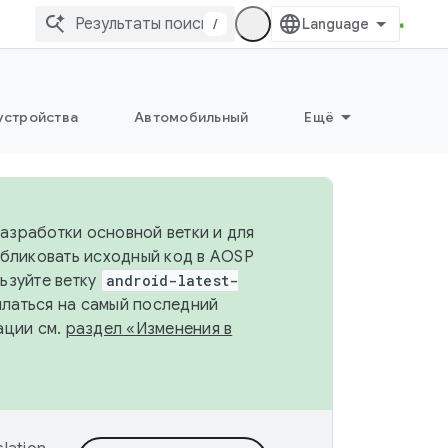
/
устройства
Автомобильный
Ещё
разработки основной ветки и для
убликовать исходный код в AOSP
льзуйте ветку
android-latest-
ылаться на самый последний
ации см.
раздел «Изменения в