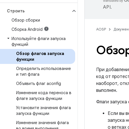
API
.
Строить
Обзор сборки
Сборка Android
AOSP
Докумен
Используйте флаги запуска
функций
Обзор
Обзор флагов запуска
функции
Определить использование
При добавлени
и тип флага
код от протес
наоборот, отк
Объявить флаг aconfig
выполнен.
Изменение кода переноса в
флаге запуска функции
Флаги запуска
Установите значения флага
Если вы в
запуска функции
запуска 
Изменение значения флага
о ветках 
во время выполнения