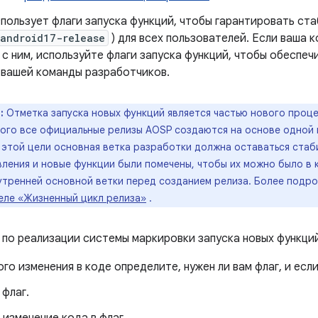
пользует флаги запуска функций, чтобы гарантировать ст
android17-release
) для всех пользователей. Если ваша 
с ним, используйте флаги запуска функций, чтобы обеспеч
 вашей команды разработчиков.
:
Отметка запуска новых функций является частью нового проц
орого все официальные релизы AOSP создаются на основе одной
этой цели основная ветка разработки должна оставаться стаби
ления и новые функции были помечены, чтобы их можно было в 
нутренней основной ветки перед созданием релиза. Более под
еле «Жизненный цикл релиза»
.
 по реализации системы маркировки запуска новых функци
го изменения в коде определите, нужен ли вам флаг, и если
флаг.