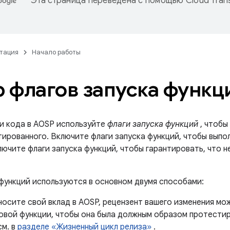
Эта страница переведена с помощью
Cloud Trans
тация
Начало работы
 флагов запуска функц
и кода в AOSP используйте
флаги запуска функций
, чтобы
тированного. Включите флаги запуска функций, чтобы выпо
лючите флаги запуска функций, чтобы гарантировать, что 
 функций используются в основном двумя способами:
носите свой вклад в AOSP, рецензент вашего изменения мо
новой функции, чтобы она была должным образом протест
см. в
разделе «Жизненный цикл релиза»
.