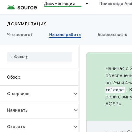
Документация
Поиск кода And
ДОКУМЕНТАЦИЯ
Что нового?
Начало работы
Безопасность
Начиная с 
обеспечени
Обзор
во 2-м и 4
release
. 
О сервисе
релиз, вып
AOSP»
.
Начинать
Скачать