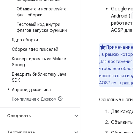
Google ис
Объявите и используйте
флаг сборки
Android (
работает 
Тестовый код внутри
AOSP для
флагов запуска функции
Ядра сборки
Примечание
Сборка ядер пикселей
, в рамках кот
Конвертировать из Make в
Для достижения 
Soong
чтобы все обнов
Внедрить библиотеку Java
исключать из в
SDK
AOSP см. в
разд
Андроид ржавчина
Компиляция с Джеком
Основные шаги
Для каждо
Создавать
Объявить 
Тестировать